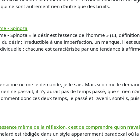
qui ne sont autrement rien d'autre que des bruits.
mme - Spinoza
 - Spinoza « le désir est l'essence de l'homme » (III, définition
 du désir ; irréductible à une imperfection, un manque, il est su
dividuelle : chacune est caractérisée par une tendance à affirm
ersonne ne me le demande, je le sais. Mais si on me le demande et
rien ne passait, il n'y aurait pas de temps passé, que si rien n'arr
 Comment donc ces deux temps, le passé et l'avenir, sont-ils, puis
ssence même de la réflexion, c'est de comprendre qu'on n'avait
lard est rédigée dans un style apparemment paradoxal où la 