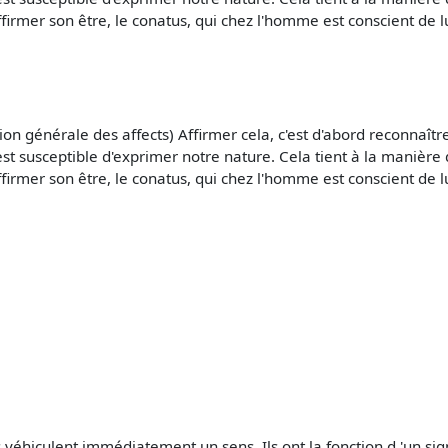
irmer son être, le conatus, qui chez l'homme est conscient de lu
ition générale des affects) Affirmer cela, c'est d'abord reconnaîtr
st susceptible d'exprimer notre nature. Cela tient à la manière 
irmer son être, le conatus, qui chez l'homme est conscient de lu
s véhiculent immédiatement un sens. Ils ont la fonction d 'un sign