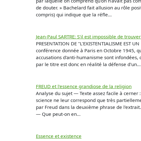
par laquelle on comprend qu'on n'avait pas comp
de douter. » Bachelard fait allusion au rôle pos
compris) qui indique que la réfle...
Jean-Paul SARTRE: S'il est impossible de trou
PRESENTATION DE "L'EXISTENTIALISME EST UN H
conférence donnée à Paris en Octobre 1945, qui
accusations d'anti-humanisme sont infondées, c
par le titre est donc en réalité la défense d'un...
FREUD et l'essence grandiose de la religion
Analyse du sujet — Texte assez facile à cerner : 
science ne leur correspond que très partiellem
par Freud dans la deuxième phrase de l'extrait. 
— Que peut-on en...
Essence et existence