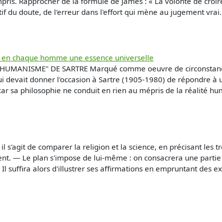
ris. Rapprocher de la formule de James : « La volonté de croire,
itif du doute, de l'erreur dans l'effort qui mène au jugement vra
ver en chaque homme une essence universelle
UMANISME" DE SARTRE Marqué comme oeuvre de circonstance et 
 devait donner l'occasion à Sartre (1905-1980) de répondre à un
ar sa philosophie ne conduit en rien au mépris de la réalité hu
il s'agit de comparer la religion et la science, en précisant les 
ent. — Le plan s'impose de lui-même : on consacrera une partie 
Il suffira alors d'illustrer ses affirmations en empruntant des 