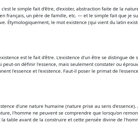
c'est le simple fait d'être, d'exister, abstraction faite de la natur
 français, un père de famille, etc. — et le simple fait que je sui
ouve. Étymologiquement, le mot existence (qui vient du latin exi
xistence est le fait d'être. L'existence d'un être se distingue de
i peut-on définir l'essence, mais seulement constater ou éprouv
nent l'essence et l'existence. Faut-il poser le primat de l'essenc
xistence d'une nature humaine (nature prise au sens d'essence). A
ature, l'homme ne peuvent se comprendre que lorsqu'on remont
la table avant de la construire et cette pensée divine de l'hom