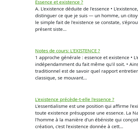
Essence et existence ?
A. L'existence déduite de l'essence • L'existence, 
distinguer ce que je suis — un homme, un citoyen
le simple fait de l'existence se constate, s'épr
présent siste...
Notes de cours: L'EXISTENCE ?
1 approche générale : essence et existence • L'e
indépendamment du fait même qu'il soit. • Ains
traditionnel est de savoir quel rapport entretien
classique, se mouvant...
L'existence précède-t-elle l'essence ?
L'essentialisme est une position qui affirme l'e
toute existence présuppose une essence. La N
l'homme à la manière d'un ébéniste qui conçoit 
création, c'est l'existence donnée à cett...