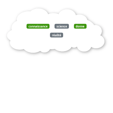
connaissance
science
donne
réalité