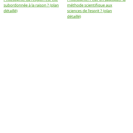
subordonnée à la raison ? (plan
méthode scientifique aux
n
détaillé)
sciences de l'esprit ? (plan
détaillé)