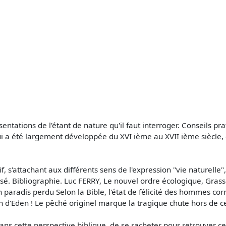
entations de l'étant de nature qu'il faut interroger. Conseils p
i a été largement développée du XVI ième au XVII ième siècle, e
, s'attachant aux différents sens de l'expression "vie naturelle"
ssé. Bibliographie. Luc FERRY, Le nouvel ordre écologique, Gra
n paradis perdu Selon la Bible, l'état de félicité des hommes co
 d'Eden ! Le pêché originel marque la tragique chute hors de ce
ns cette perspective biblique, de se racheter pour retrouver cet 