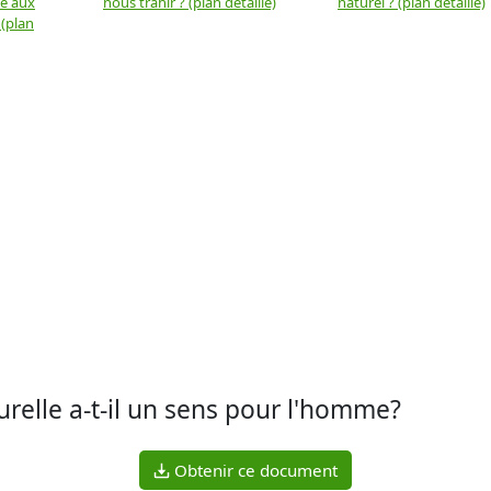
ue aux
nous trahir ? (plan détaillé)
naturel ? (plan détaillé)
 (plan
urelle a-t-il un sens pour l'homme?
Obtenir ce document