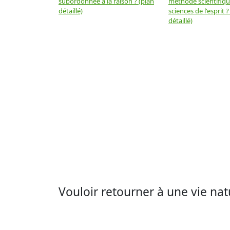
subordonnée à la raison ? (plan
méthode scientifiq
détaillé)
sciences de l'esprit ?
détaillé)
Vouloir retourner à une vie nat