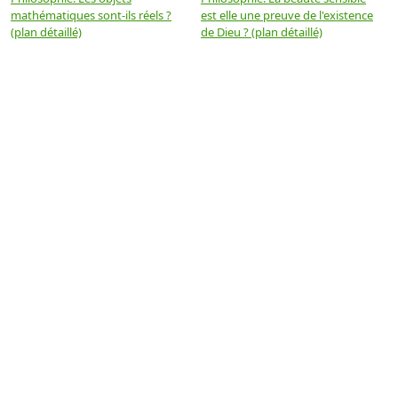
mathématiques sont-ils réels ?
est elle une preuve de l'existence
p
(plan détaillé)
de Dieu ? (plan détaillé)