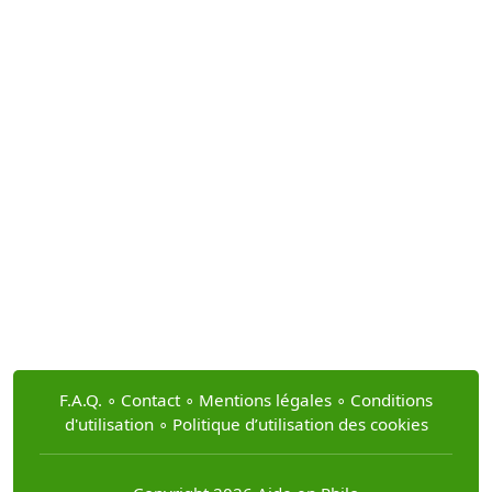
F.A.Q.
∘
Contact
∘
Mentions légales
∘
Conditions
d'utilisation
∘
Politique d’utilisation des cookies