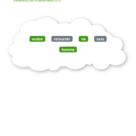
vouloir
retourner
vie
sens
homme