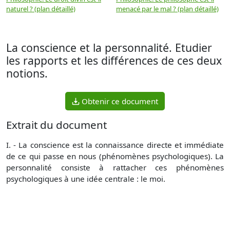
naturel ? (plan détaillé)
menacé par le mal ? (plan détaillé)
l
p
La conscience et la personnalité. Etudier
les rapports et les différences de ces deux
notions.
Obtenir ce document
Extrait du document
I. - La conscience est la connaissance directe et immédiate
de ce qui passe en nous (phénomènes psychologiques). La
personnalité consiste à rattacher ces phénomènes
psychologiques à une idée centrale : le moi.