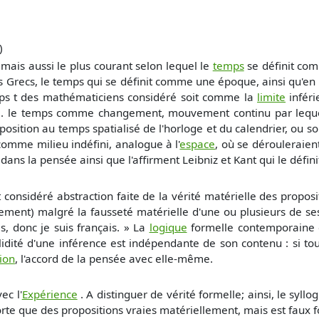
)
 mais aussi le plus courant selon lequel le
temps
se définit co
s Grecs, le temps qui se définit comme une époque, ainsi qu'en a
mps t des mathématiciens considéré soit comme la
limite
inféri
2. le temps comme changement, mouvement continu par lequel
pposition au temps spatialisé de l'horloge et du calendrier, ou 
comme milieu indéfini, analogue à l'
espace
, où se dérouleraien
dans la pensée ainsi que l'affirment Leibniz et Kant qui le déf
considéré abstraction faite de la vérité matérielle des propos
lement) malgré la fausseté matérielle d'une ou plusieurs de ses 
is, donc je suis français. » La
logique
formelle contemporaine 
dité d'une inférence est indépendante de son contenu : si tout f 
ion
, l'accord de la pensée avec elle-même.
ec l'
Expérience
. A distinguer de vérité formelle; ainsi, le syll
orte que des propositions vraies matériellement, mais est faux 