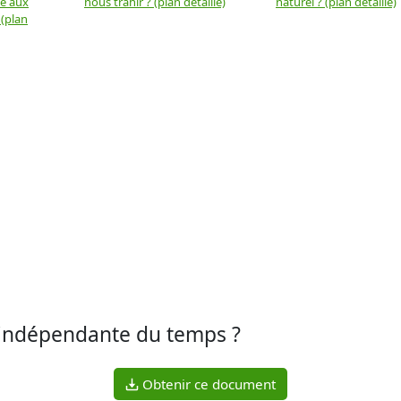
ue aux
nous trahir ? (plan détaillé)
naturel ? (plan détaillé)
 (plan
e indépendante du temps ?
Obtenir ce document