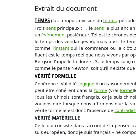
Extrait du document
TEMPS
(lat. tempus, division du
temps
, période
Trois
sens
principaux : 1. le
sens
le plus ancien
un
événement
postérieur. Tel est le chronos de
le temps des vendanges »), mais aussi le te
comme l'
instant
qui la commence ou la clôt; 
fluent est le temps réel que nous vivons par o
Bergson l'appelle la durée ; 3. le temps conçu 
comme le pense Newton, soit qu'il n'existe que 
VÉRITÉ
FORMELLE
Cohérence. Validité
logique
d'un raisonnement 
peut être cohérent dans la
forme
(vrai
forme
l
Tous les Chinois sont français, or je suis chino
voulons dire lorsque nous affirmons que la vali
vérité formelle est donc l'absence de
contradict
VÉRITÉ MATÉRIELLE
Celle qui consiste dans l'accord de la pensée av
suis européen, donc je suis français » ne comp