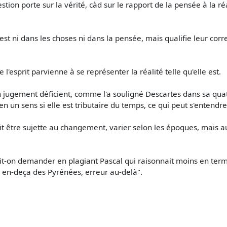
tion porte sur la vérité, càd sur le rapport de la pensée à la réal
est ni dans les choses ni dans la pensée, mais qualifie leur cor
ue l'esprit parvienne à se représenter la réalité telle qu'elle est.
'un jugement déficient, comme l'a souligné Descartes dans sa qu
en un sens si elle est tributaire du temps, ce qui peut s'entendr
t être sujette au changement, varier selon les époques, mais aus
ait-on demander en plagiant Pascal qui raisonnait moins en term
té en-deça des Pyrénées, erreur au-delà".