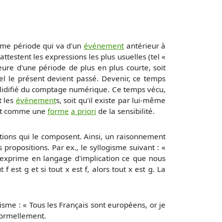
mme période qui va d'un
événement
antérieur à
ttestent les expressions les plus usuelles (tel «
eure d'une période de plus en plus courte, soit
 le présent devient passé. Devenir, ce temps
solidifié du comptage numérique. Ce temps vécu,
t les
événement
s, soit qu'il existe par lui-même
init comme une
forme
a priori
de la sensibilité.
itions qui le composent. Ainsi, un raisonnement
propositions. Par ex., le syllogisme suivant : «
exprime en langage d'implication ce que nous
est g et si tout x est f, alors tout x est g. La
ogisme : « Tous les Français sont européens, or je
formellement.