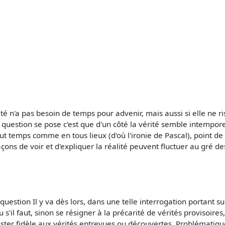
té n'a pas besoin de temps pour advenir, mais aussi si elle ne ri
question se pose c'est que d'un côté la vérité semble intemporel
 tout temps comme en tous lieux (d'où l'ironie de Pascal), point
çons de voir et d'expliquer la réalité peuvent fluctuer au gré d
uestion Il y va dès lors, dans une telle interrogation portant su
 s'il faut, sinon se résigner à la précarité de vérités provisoire
ester fidèle aux vérités entrevues ou découvertes. Problématique