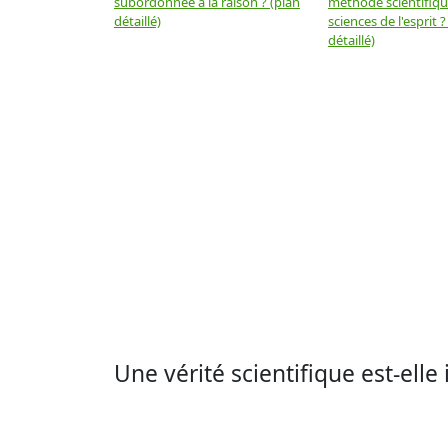
subordonnée à la raison ? (plan
méthode scientifiq
détaillé)
sciences de l'esprit ?
détaillé)
Une vérité scientifique est-ell