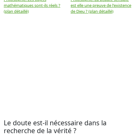
mathématiques sont-ils réels ?
est elle une preuve de l'existence
p
(plan détaillé)
de Dieu ? (plan détaillé)
Le doute est-il nécessaire dans la
recherche de la vérité ?