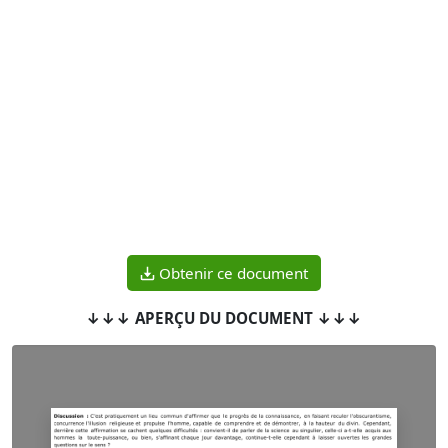
Obtenir ce document
↓↓↓ APERÇU DU DOCUMENT ↓↓↓