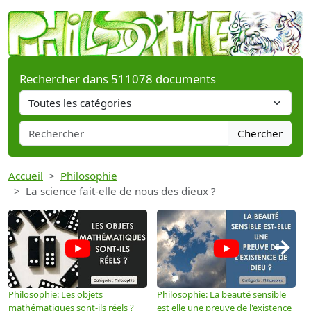
Rechercher dans 511078 documents
Chercher
Accueil
Philosophie
La science fait-elle de nous des dieux ?
→
Philosophie: Les objets
Philosophie: La beauté sensible
P
mathématiques sont-ils réels ?
est elle une preuve de l'existence
p