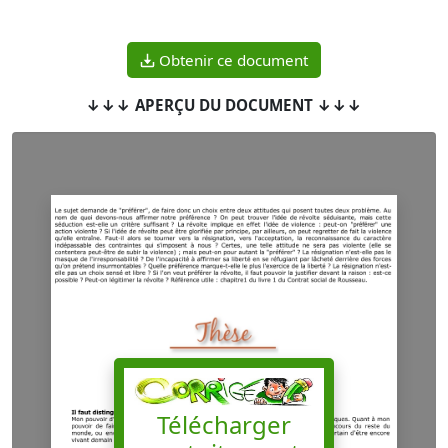
Obtenir ce document
↓↓↓ APERÇU DU DOCUMENT ↓↓↓
Télécharger