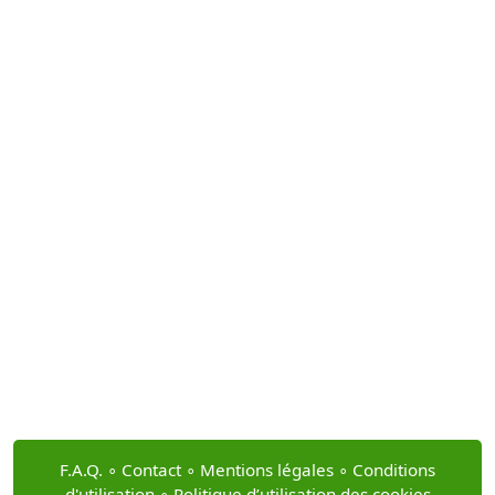
F.A.Q.
∘
Contact
∘
Mentions légales
∘
Conditions
d'utilisation
∘
Politique d’utilisation des cookies