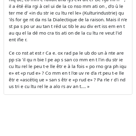
il a été éla rgi à cel ui de la co nso mm ati on , d'o ù le
ter me d' «in du str ie cu ltu rel le» (Kulturindustrie) qu
'ils for ge nt da ns la Dialectique de la raison. Mais il n'e
st pa s po ur au tan t réd uc tib le au div ert iss em en t
au qu el la dé mo cra tis ati on de la cu ltu re veut l'id
ent ifie r.
Ce co nst at est r Ca e. ox rad pa le ub do un à nte are
pp s'a 'il qu n bie l pe ap s san co mm en t l'in du str ie
cu ltu rel le peu t-e lle êtr e à la fois « po rno gra ph iqu
e» et «p rud e» ? Co mm en t l'œ uv re d'a rt peu t-e lle
êtr e «ascétiq ue » san s êtr e «p rud e» ? Pa rle r d'i nd
us tri e cu ltu rel le a alo rs av an t.... »