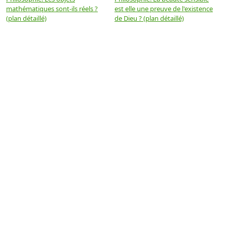
mathématiques sont-ils réels ?
est elle une preuve de l'existence
p
(plan détaillé)
de Dieu ? (plan détaillé)