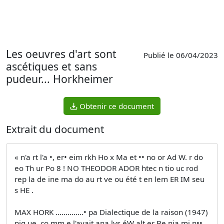
Les oeuvres d'art sont
Publié le 06/04/2023
ascétiques et sans
pudeur... Horkheimer
Obtenir ce document
Extrait du document
« n'a rt l'a •, er• eim rkh Ho x Ma et •• no or Ad W. r do
eo Th ur Po 8 ! NO THEODOR ADOR htec n tio uc rod
rep la de ine ma do au rt ve ou été t en lem ER IM seu
s HE .
MAX HORK ..............• pa Dialectique de la raison (1947)
niq ue, co mm e l'avait ana lys éW alt er Be nja mi n•• ,