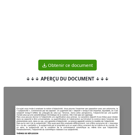
Obtenir ce document
↓↓↓ APERÇU DU DOCUMENT ↓↓↓