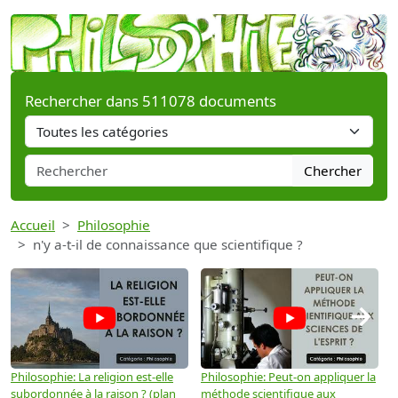
Rechercher dans 511078 documents
Chercher
Accueil
Philosophie
n'y a-t-il de connaissance que scientifique ?
→
Philosophie: La religion est-elle
Philosophie: Peut-on appliquer la
P
subordonnée à la raison ? (plan
méthode scientifique aux
n