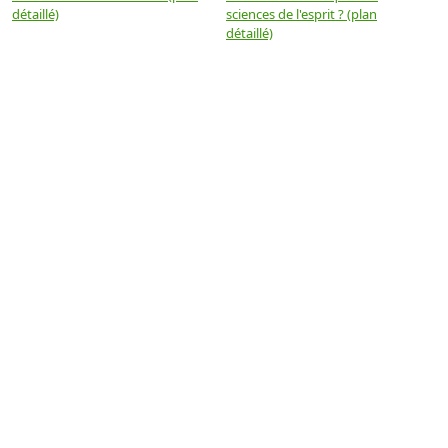
détaillé)
sciences de l'esprit ? (plan
détaillé)