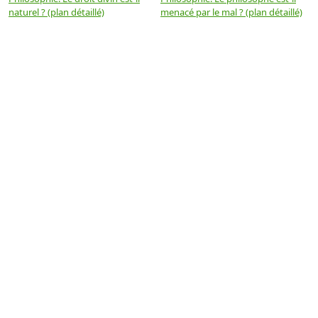
naturel ? (plan détaillé)
menacé par le mal ? (plan détaillé)
l
p