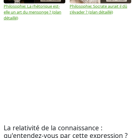
Philosophie: La rhétorique est-
Philosophie: Socrate aurait il dû
P
elle un art du mensonge ? (plan
s'évader ? (plan détaillé)
s
détaillé)
(
La relativité de la connaissance :
qu'entendez-vous par cette expression ?