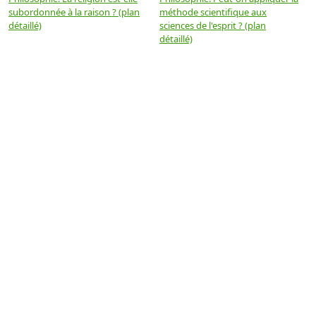
subordonnée à la raison ? (plan
méthode scientifique aux
n
détaillé)
sciences de l'esprit ? (plan
détaillé)