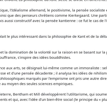
ique, l'Idéalisme allemand, le positivisme, la pensée socialiste
 ainsi que des penseurs chrétiens comme Kierkegaard. Une partie
 aussi constructif avec la pensée kantienne : ce fut le cas de 
it le plus intéressant dans la philosophie de Kant et de la déba
t la domination de la volonté sur la raison en se basant sur la
ouffrance, s'inspire des idées bouddhistes.
ce aux arts, se désignait lui-même comme un immoraliste : selo
lesse et d'une pensée décadente ; il analysa les idées de nihilis
ts philosophiques marqués par l'empirisme ont pris une autre di
e au moyen des seules sciences empiriques.
erre, Bentham et Mill développèrent l'utilitarisme, qui soumett
ts et qui, avec l'idée d'un bien-être social (le principe du « 