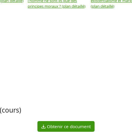
plan détaillé)
l'homme ne sont-ils que des
existentialisme et marx
principes moraux ? (plan détaillé)
(plan détaillé)
(cours)
Obtenir ce document