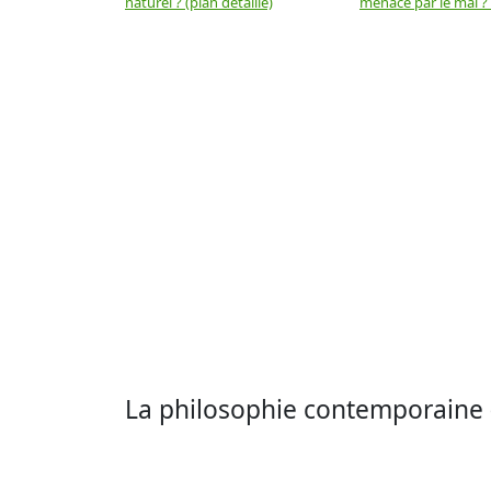
naturel ? (plan détaillé)
menacé par le mal ? (
La philosophie contemporaine 