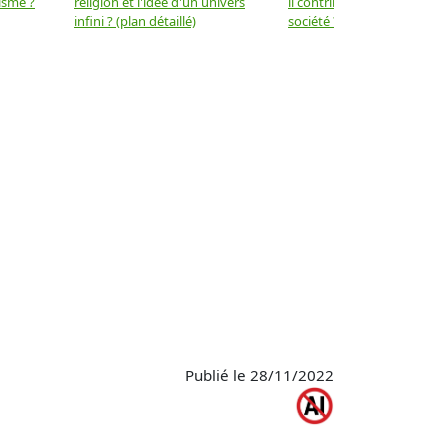
isme ?
religion et l'idée d'un univers
il contribuer au progrès de 
infini ? (plan détaillé)
société ? (plan détaillé)
Publié le 28/11/2022