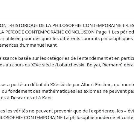
ION I-HISTORIQUE DE LA PHILOSOPHIE CONTEMPORAINE II-LES
 LA PERIODE CONTEMPORAINE CONCLUSION Page 1 Les périod
 utilisée pour désigner les différents courants philosophiques
semences d'Emmanuel Kant.
aissance basée sur les catégories de l'entendement et en particu
s au cours du XIXe siècle (Lobatchevski, Bolyai, Riemann) ébr
 sera porté au début du XXe siècle par Albert Einstein, qui mon
se du fondement des mathématiques les axiomes ne peuvent pas êt
res à Descartes et à Kant.
es les vérités ne peuvent provenir que de l'expérience, les « évid
HILOSOPHIE CONTEMPORAINE La philosophie moderne et contemp