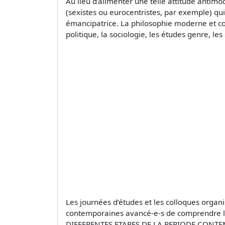
Au lieu d’alimenter une telle attitude antimod
(sexistes ou eurocentristes, par exemple) qui
émancipatrice. La philosophie moderne et con
politique, la sociologie, les études genre, le
Les journées d’études et les colloques organ
contemporaines avancé-e-s de comprendre la
DIFFERENTES ETAPES DE LA PERIODE CONTEMPOR