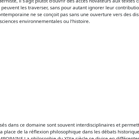
erniste, il s’agit plutôt d’ouvrir des accès novateurs aux textes 
 peuvent les traverser, sans pour autant ignorer leur contributio
temporaine ne se conçoit pas sans une ouverture vers des disci
s sciences environnementales ou l’histoire.
isés dans ce domaine sont souvent interdisciplinaires et permet
 place de la réflexion philosophique dans les débats historiq
AINE La philosophie du XIXe siècle se divise en différentes 