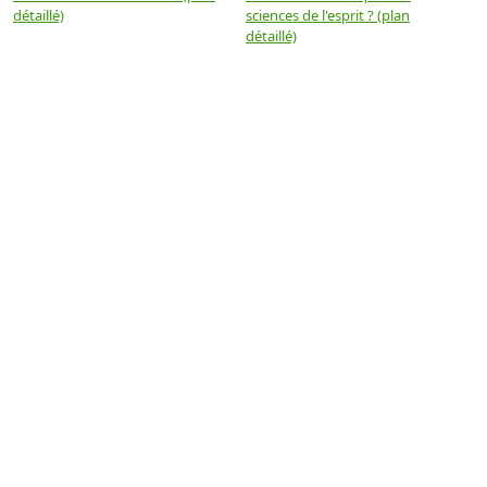
détaillé)
sciences de l'esprit ? (plan
détaillé)