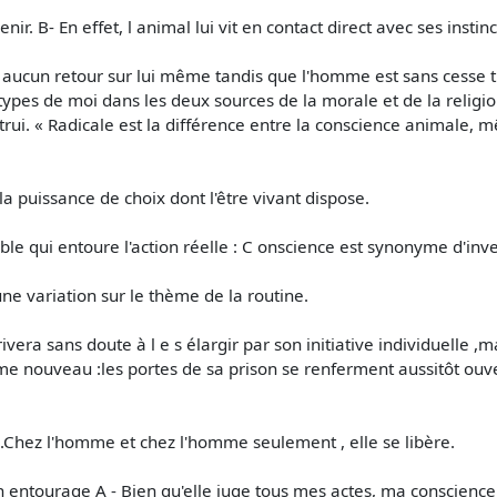
ir. B- En effet, l animal lui vit en contact direct avec ses instinc
ère aucun retour sur lui même tandis que l'homme est sans cesse tir
 types de moi dans les deux sources de la morale et de la religio
autrui. « Radicale est la différence entre la conscience animale, m
a puissance de choix dont l'être vivant dispose.
ible qui entoure l'action réelle : C onscience est synonyme d'inve
'une variation sur le thème de la routine.
ivera sans doute à l e s élargir par son initiative individuelle 
e nouveau :les portes de sa prison se renferment aussitôt ouverte
 .Chez l'homme et chez l'homme seulement , elle se libère.
 entourage A - Bien qu'elle juge tous mes actes, ma conscience