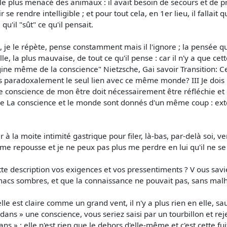
 plus menacé des animaux : il avait besoin de secours et de prot
 se rendre intelligible ; et pour tout cela, en 1er lieu, il fallait 
 qu'il "sût" ce qu'il pensait.
je le répète, pense constamment mais il l'ignore ; la pensée q
elle, la plus mauvaise, de tout ce qu'il pense : car il n'y a que ce
igine même de la conscience" Nietzsche, Gai savoir Transition: C
s paradoxalement le seul lien avec ce même monde? III Je dois 
e conscience de mon être doit nécessairement être réfléchie et 
rtre La conscience et le monde sont donnés d'un même coup : ex
her à la moite intimité gastrique pour filer, là-bas, par-delà soi, ve
 me repousse et je ne peux pas plus me perdre en lui qu'il ne se 
te description vos exigences et vos pressentiments ? V ous savie
omacs sombres, et que la connaissance ne pouvait pas, sans mal
lle est claire comme un grand vent, il n'y a plus rien en elle, 
' dans » une conscience, vous seriez saisi par un tourbillon et re
ns » ; elle n'est rien que le dehors d'elle-même et c'est cette fu