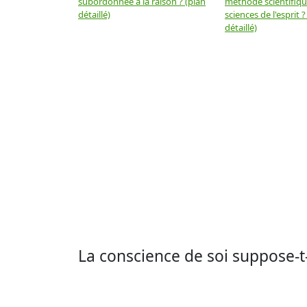
subordonnée à la raison ? (plan
méthode scientifiq
détaillé)
sciences de l'esprit ?
détaillé)
La conscience de soi suppose-t-