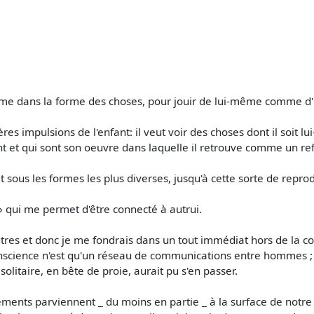
-même dans la forme des choses, pour jouir de lui-même comme d'
es impulsions de l'enfant: il veut voir des choses dont il soit lui
ment et qui sont son oeuvre dans laquelle il retrouve comme un re
t sous les formes les plus diverses, jusqu'à cette sorte de repr
» qui me permet d'être connecté à autrui.
utres et donc je me fondrais dans un tout immédiat hors de la c
nscience n'est qu'un réseau de communications entre hommes ; c'
olitaire, en bête de proie, aurait pu s'en passer.
ents parviennent _ du moins en partie _ à la surface de notre co