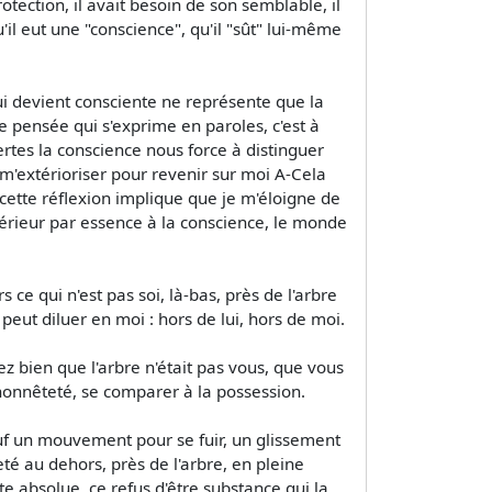
ection, il avait besoin de son semblable, il
qu'il eut une "conscience", qu'il "sût" lui-même
ui devient consciente ne représente que la
tte pensée qui s'exprime en paroles, c'est à
ertes la conscience nous force à distinguer
m'extérioriser pour revenir sur moi A-Cela
cette réflexion implique que je m'éloigne de
térieur par essence à la conscience, le monde
rs ce qui n'est pas soi, là-bas, près de l'arbre
peut diluer en moi : hors de lui, hors de moi.
z bien que l'arbre n'était pas vous, que vous
honnêteté, se comparer à la possession.
sauf un mouvement pour se fuir, un glissement
jeté au dehors, près de l'arbre, en pleine
ite absolue, ce refus d'être substance qui la