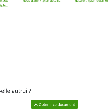
ue aux
nous trahir ? (plan détaillé)
naturel ? (plan détaillé)
 (plan
elle autrui ?
Obtenir ce document