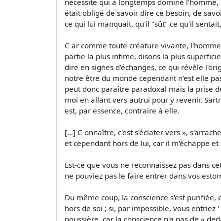
nécessité qui a longtemps dominé l'homme, le
était obligé de savoir dire ce besoin, de savoir
ce qui lui manquait, qu'il "sût" ce qu'il sentait,
C ar comme toute créature vivante, l'homme, 
partie la plus infime, disons la plus superfici
dire en signes d'échanges, ce qui révèle l'or
notre être du monde cependant n'est elle pa
peut donc paraître paradoxal mais la prise d
moi en allant vers autrui pour y revenir. Sa
est, par essence, contraire à elle.
[...] C onnaître, c'est s'éclater vers », s'arrac
et cependant hors de lui, car il m'échappe et
Est-ce que vous ne reconnaissez pas dans cet
ne pouviez pas le faire entrer dans vos est
Du même coup, la conscience s'est purifiée, e
hors de soi ; si, par impossible, vous entriez 
poussière, car la conscience n'a pas de « deda