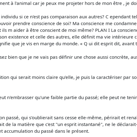
ent à l'animal car je peux me projeter hors de mon être , je doi
dividu si ce n'est pas comparaison aux autres? C ependant tel
pouvoir prendre conscience de soi? Ma conscience me condamne à
nt ils m aider à être conscient de moi même? PLAN I La consci
on existence et celle des autres, elle définit ma vie intérieur
fie que je vis en marge du monde. « Q ui dit esprit dit, avant t
nsez bien que je ne vais pas définir une chose aussi concrète, 
on qui serait moins claire qu'elle, je puis la caractériser par so
 n'embrasser qu'une faible partie du passé; elle peut ne tenir 
.
n passé, qui s'oublierait sans cesse elle-même, périrait et rena
 de la matière que c'est "un esprit instantané", ne le déclarait-
t accumulation du passé dans le présent.