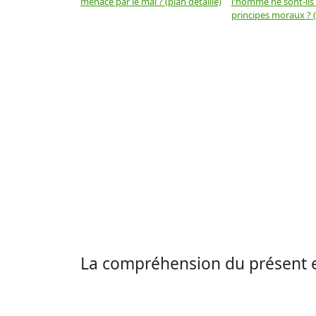
menacé par le mal ? (plan détaillé)
l'homme ne sont-ils
principes moraux ? (
La compréhension du présent e