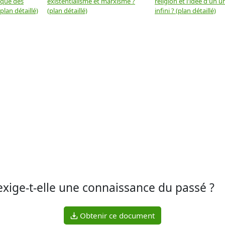
 que des
existentialisme et marxisme ?
religion et l'idée d'un u
plan détaillé)
(plan détaillé)
infini ? (plan détaillé)
xige-t-elle une connaissance du passé ?
Obtenir ce document