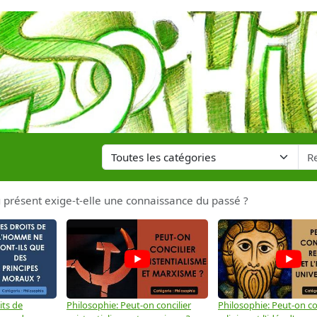
présent exige-t-elle une connaissance du passé ?
its de
Philosophie: Peut-on concilier
Philosophie: Peut-on con