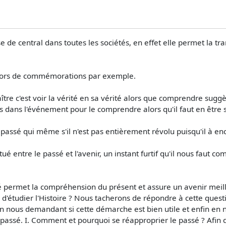
 de central dans toutes les sociétés, en effet elle permet la tr
 lors de commémorations par exemple.
tre c'est voir la vérité en sa vérité alors que comprendre suggèr
pris dans l'événement pour le comprendre alors qu'il faut en être 
passé qui même s'il n'est pas entièrement révolu puisqu'il à enc
ué entre le passé et l'avenir, un instant furtif qu'il nous faut 
 permet la compréhension du présent et assure un avenir meille
il d'étudier l'Histoire ? Nous tacherons de répondre à cette que
n nous demandant si cette démarche est bien utile et enfin en no
u passé. I. Comment et pourquoi se réapproprier le passé ? Afi