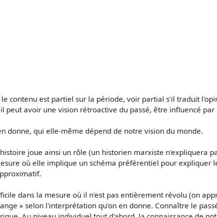
contenu est partiel sur la période, voir partial s'il traduit l'opi
il peut avoir une vision rétroactive du passé, être influencé par
'on en donne, qui elle-même dépend de notre vision du monde.
 l'histoire joue ainsi un rôle (un historien marxiste n'expliquer
 mesure où elle implique un schéma préférentiel pour expliquer les 
approximatif.
fficile dans la mesure où il n'est pas entièrement révolu (on a
hange » selon l'interprétation qu'on en donne. Connaître le passé
orique. Au niveau individuel tout d'abord, la connaissance de 