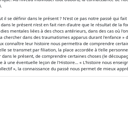
.
il se définir dans le présent ? N'est ce pas notre passé qui f
s le présent n'est en fait rien d'autre que le résultat de la for
dies mentales liées à des chocs antérieurs, dans des cas où l'on 
st a chercher dans des traumatismes apparus durant l'enfance »
ux connaître leur histoire nous permettra de comprendre certaine
lle se transmet par filiation, la place accordée à t'elle personn
 dans le présent, de comprendre certaines choses (le découpag
 à une éventuelle leçon de l'Histoire... « L'histoire nous ensei
ollectif », la connaissance du passé nous permet de mieux appr