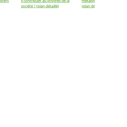
nivers
il contribuer au progrès de la
métaphysique à la physiqu
société ? (plan détaillé)
(plan détaillé)