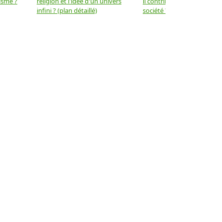
isme ?
religion et l'idée d'un univers
il contribuer au progrès de 
infini ? (plan détaillé)
société ? (plan détaillé)