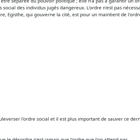
ée être séparée du pouvoir politique ; elle n'a pas à garantir un
s social des individus jugés dangereux. L'ordre n'est pas nécessa
ectre, Egisthe, qui gouverne la cité, est pour un maintient de l'or
leverser l'ordre social et il est plus important de sauver ce dern
e le désordre n'est jamais que l'ordre que l'on attend pas.