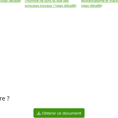
plan détaillé)
l'homme ne sont-ils que des
existentialisme et marx
principes moraux ? (plan détaillé)
(plan détaillé)
re ?
Obtenir ce document