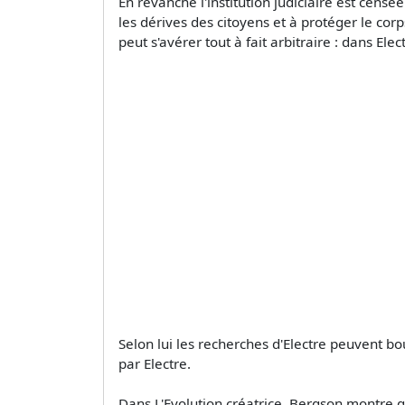
En revanche l'institution judiciaire est cens
les dérives des citoyens et à protéger le corp
peut s'avérer tout à fait arbitraire : dans El
Selon lui les recherches d'Electre peuvent bou
par Electre.
Dans L'Evolution créatrice, Bergson montre qu