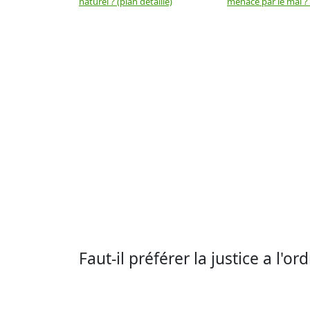
naturel ? (plan détaillé)
menacé par le mal ? (
Faut-il préférer la justice a l'ord