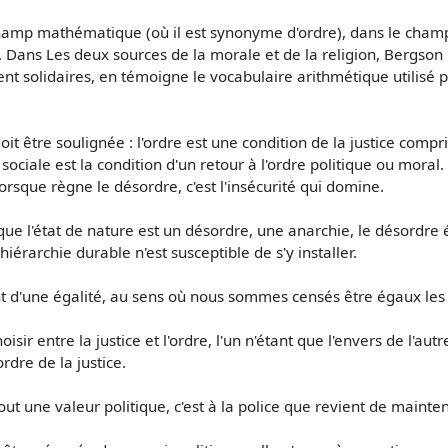
champ mathématique (où il est synonyme d'ordre), dans le champ
e. Dans Les deux sources de la morale et de la religion, Bergs
ient solidaires, en témoigne le vocabulaire arithmétique utilisé 
e doit être soulignée : l'ordre est une condition de la justice co
ociale est la condition d'un retour à l'ordre politique ou moral.
orsque règne le désordre, c'est l'insécurité qui domine.
l'état de nature est un désordre, une anarchie, le désordre équ
hiérarchie durable n'est susceptible de s'y installer.
t d'une égalité, au sens où nous sommes censés être égaux les u
r entre la justice et l'ordre, l'un n'étant que l'envers de l'autre. 
ordre de la justice.
out une valeur politique, c'est à la police que revient de mainteni