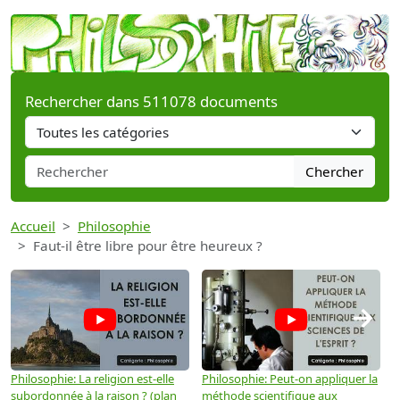
Rechercher dans 511078 documents
Chercher
Accueil
Philosophie
Faut-il être libre pour être heureux ?
→
Philosophie: La religion est-elle
Philosophie: Peut-on appliquer la
P
subordonnée à la raison ? (plan
méthode scientifique aux
n