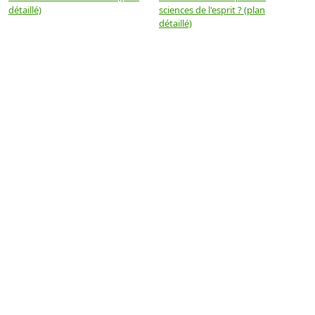
détaillé)
sciences de l'esprit ? (plan
détaillé)