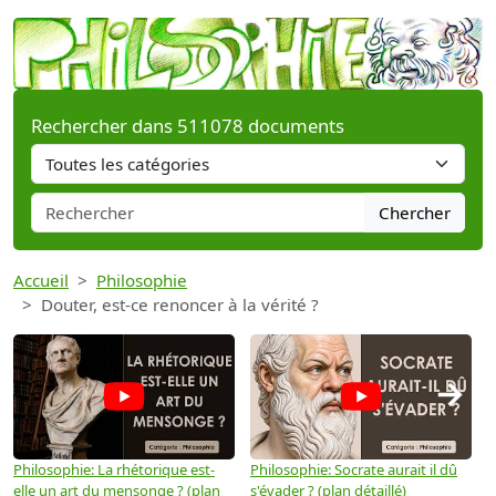
Rechercher dans 511078 documents
Chercher
Accueil
Philosophie
Douter, est-ce renoncer à la vérité ?
→
Philosophie: La rhétorique est-
Philosophie: Socrate aurait il dû
P
elle un art du mensonge ? (plan
s'évader ? (plan détaillé)
s