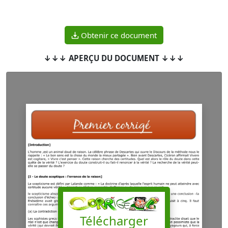
Obtenir ce document
↓↓↓ APERÇU DU DOCUMENT ↓↓↓
Télécharger