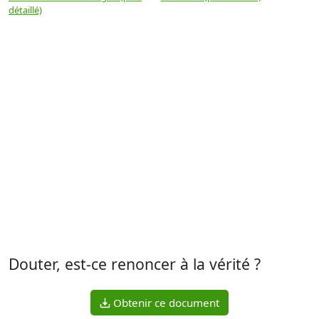
détaillé)
(
Douter, est-ce renoncer à la vérité ?
Obtenir ce document