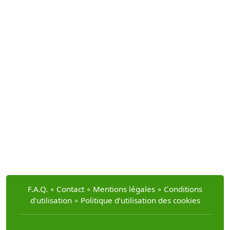
F.A.Q.
∘
Contact
∘
Mentions légales
∘
Conditions
d'utilisation
∘
Politique d’utilisation des cookies