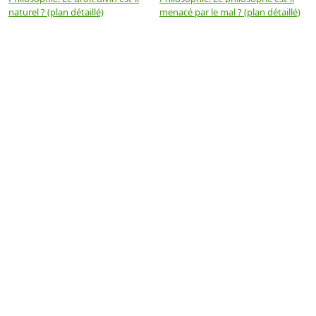
naturel ? (plan détaillé)
menacé par le mal ? (plan détaillé)
l
p