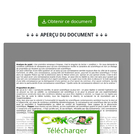
Obtenir ce document
↓↓↓ APERÇU DU DOCUMENT ↓↓↓
Télécharger