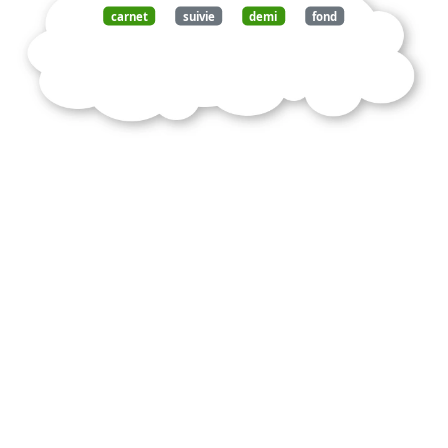
carnet
suivie
demi
fond