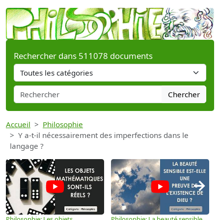
Rechercher dans 511078 documents
Chercher
Accueil
Philosophie
Y a-t-il nécessairement des imperfections dans le
langage ?
→
Philosophie: Les objets
Philosophie: La beauté sensible
P