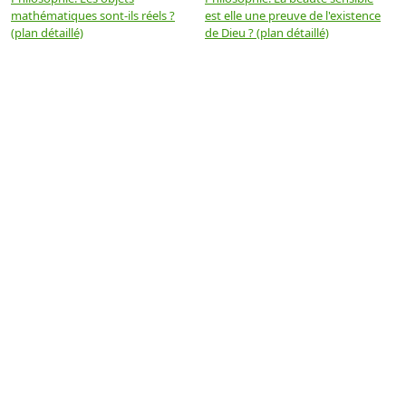
mathématiques sont-ils réels ?
est elle une preuve de l'existence
p
(plan détaillé)
de Dieu ? (plan détaillé)