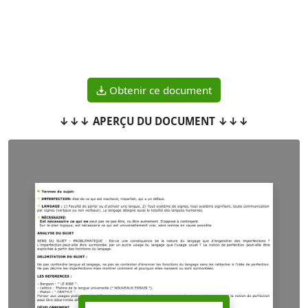
Obtenir ce document
↓↓↓ APERÇU DU DOCUMENT ↓↓↓