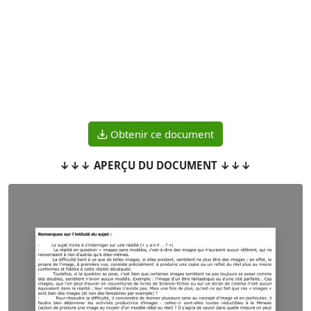
Obtenir ce document
↓↓↓ APERÇU DU DOCUMENT ↓↓↓