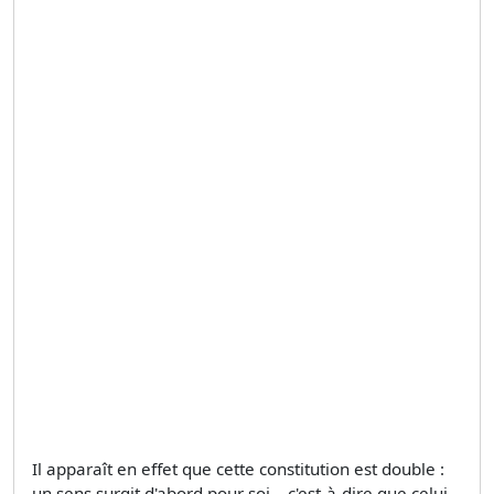
Il apparaît en effet que cette constitution est double :
un sens surgit d'abord pour soi – c'est-à-dire que celui