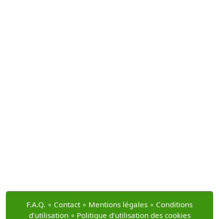
F.A.Q.
∘
Contact
∘
Mentions légales
∘
Conditions
d'utilisation
∘
Politique d’utilisation des cookies