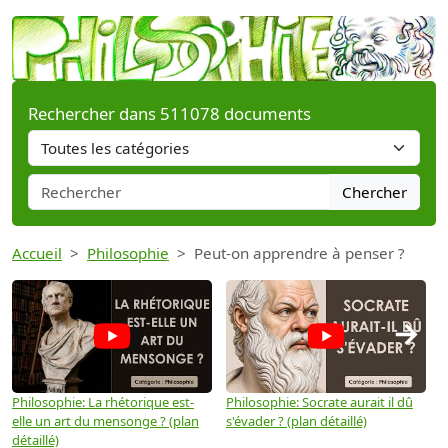
Rechercher dans 511078 documents
Chercher
Accueil
Philosophie
Peut-on apprendre à penser ?
→
Philosophie: La rhétorique est-
Philosophie: Socrate aurait il dû
P
elle un art du mensonge ? (plan
s'évader ? (plan détaillé)
s
détaillé)
(