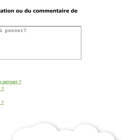
n penser ?
 ?
Télécharger
 ?
gratuitement ce
document