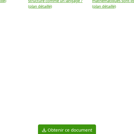
llé)
structuré comme un langage ?
mathématiques sont-ils 
(plan détaillé)
(plan détaillé)
Obtenir ce document