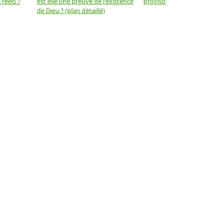
réels ?
est elle une preuve de l'existence
provisoire ? (plan détaillé)
de Dieu ? (plan détaillé)