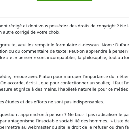
ment rédigé et dont vous possédez des droits de copyright ? Ne 
 autre corrigé de votre choix.
atuite, veuillez remplir le formulaire ci-dessous. Nom : Dufou
ation ou du commentaire de texte: Peut-on apprendre à penser?
re » et « penser » sont incompatibles, la philosophie, tout au 
lopédie, renoue avec Platon pour marquer l'importance du métie
On accorde, écrit-il, que pour confectionner un soulier, il faut l'
ure et grâce à des mains, l'habileté naturelle pour ce métier.
es études et des efforts ne sont pas indispensables.
question : apprend-on à penser ? Ne faut-il pas radicaliser le p
ar antagonisme l'insociable sociabilité des hommes...» Liste des 
permettre au webmaster du site le droit de le refuser ou d'en fa