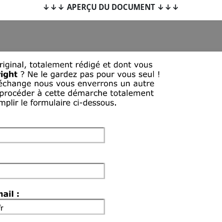
↓↓↓ APERÇU DU DOCUMENT ↓↓↓