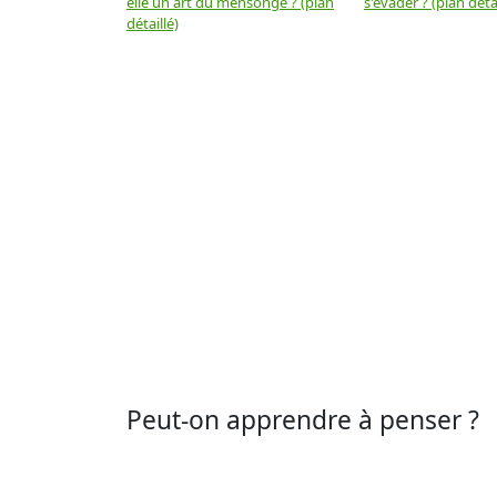
elle un art du mensonge ? (plan
s'évader ? (plan détai
détaillé)
Peut-on apprendre à penser ?