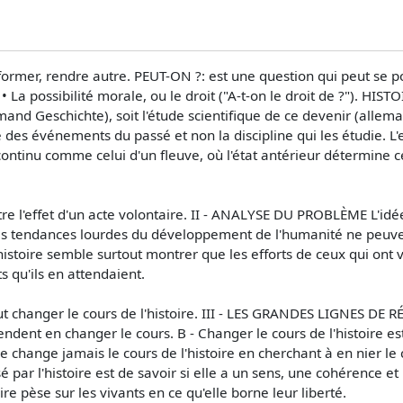
ormer, rendre autre. PEUT-ON ?: est une question qui peut se pos
• La possibilité morale, ou le droit ("A-t-on le droit de ?"). HIST
emand Geschichte), soit l'étude scientifique de ce devenir (allem
e des événements du passé et non la discipline qui les étudie. L'e
ntinu comme celui d'un fleuve, où l'état antérieur détermine celu
re l'effet d'un acte volontaire. II - ANALYSE DU PROBLÈME L'idée
es tendances lourdes du développement de l'humanité ne peuven
istoire semble surtout montrer que les efforts de ceux qui ont 
 qu'ils en attendaient.
ut changer le cours de l'histoire. III - LES GRANDES LIGNES DE 
endent en changer le cours. B - Changer le cours de l'histoire est
e change jamais le cours de l'histoire en cherchant à en nier 
par l'histoire est de savoir si elle a un sens, une cohérence et
ire pèse sur les vivants en ce qu'elle borne leur liberté.