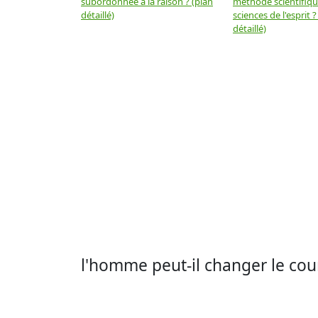
subordonnée à la raison ? (plan
méthode scientifiq
détaillé)
sciences de l'esprit ?
détaillé)
l'homme peut-il changer le cours