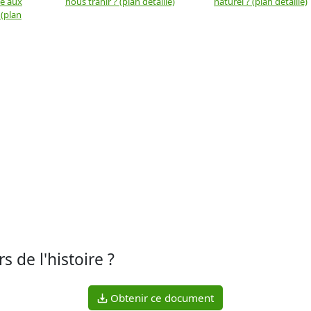
ue aux
nous trahir ? (plan détaillé)
naturel ? (plan détaillé)
 (plan
 de l'histoire ?
Obtenir ce document