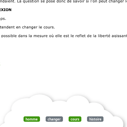
?
Télécharger
gratuitement ce
document
homme
changer
cours
histoire