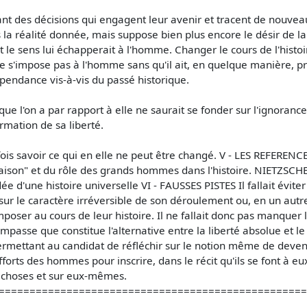
nt des décisions qui engagent leur avenir et tracent de nouveau
 la réalité donnée, mais suppose bien plus encore le désir de la
 le sens lui échapperait à l'homme. Changer le cours de l'histoi
 ne s'impose pas à l'homme sans qu'il ait, en quelque manière, pr
épendance vis-à-vis du passé historique.
 que l'on a par rapport à elle ne saurait se fonder sur l'ignoranc
irmation de sa liberté.
rfois savoir ce qui en elle ne peut être changé. V - LES REFERENC
aison" et du rôle des grands hommes dans l'histoire. NIETZSCHE
e d'une histoire universelle VI - FAUSSES PISTES Il fallait évit
t sur le caractère irréversible de son déroulement ou, en un autre 
ser au cours de leur histoire. Il ne fallait donc pas manquer la
e impasse que constitue l'alternative entre la liberté absolue et
rmettant au candidat de réfléchir sur le notion même de deveni
efforts des hommes pour inscrire, dans le récit qu'ils se font à 
es choses et sur eux-mêmes.
=================================================