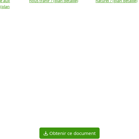
ue aux
nous trahir ? (plan détaillé)
naturel ? (plan détaillé)
 (plan
Obtenir ce document