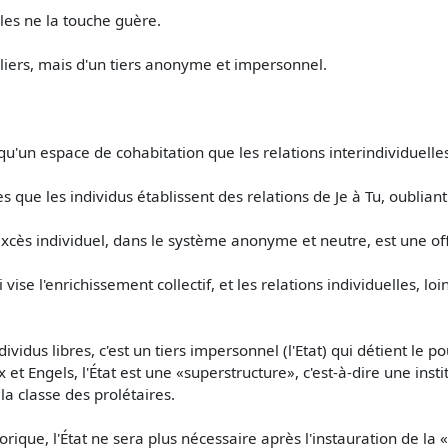
lles ne la touche guère.
guliers, mais d'un tiers anonyme et impersonnel.
 qu'un espace de cohabitation que les relations interindividuell
 que les individus établissent des relations de Je à Tu, oubliant p
excès individuel, dans le système anonyme et neutre, est une o
ise l'enrichissement collectif, et les relations individuelles, lo
ividus libres, c'est un tiers impersonnel (l'Etat) qui détient le po
et Engels, l'État est une «superstructure», c'est-à-dire une inst
a classe des prolétaires.
rique, l'État ne sera plus nécessaire après l'instauration de la 