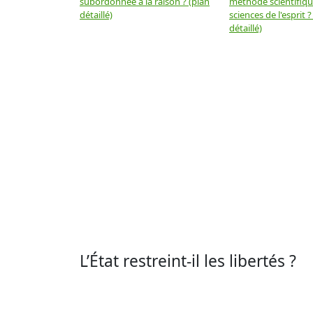
subordonnée à la raison ? (plan
méthode scientifiq
détaillé)
sciences de l'esprit ?
détaillé)
L’État restreint-il les libertés ?