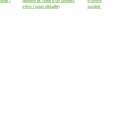
isme ?
religion et l'idée d'un univers
il contribuer au progrès de 
infini ? (plan détaillé)
société ? (plan détaillé)