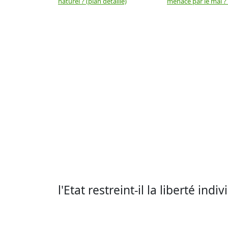
naturel ? (plan détaillé)
menacé par le mal ? (
l'Etat restreint-il la liberté indiv