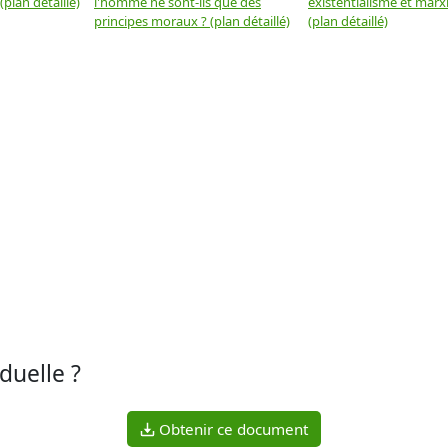
plan détaillé)
l'homme ne sont-ils que des
existentialisme et marx
principes moraux ? (plan détaillé)
(plan détaillé)
iduelle ?
Obtenir ce document