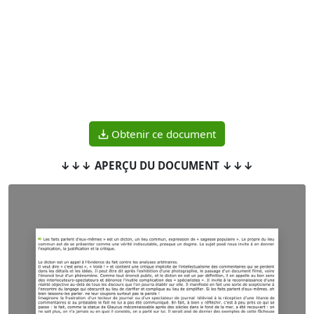
Obtenir ce document
↓↓↓ APERÇU DU DOCUMENT ↓↓↓