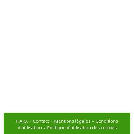
F.A.Q.
∘
Contact
∘
Mentions légales
∘
Conditions
d'utilisation
∘
Politique d’utilisation des cookies