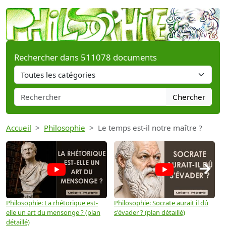
Rechercher dans 511078 documents
Chercher
Accueil
Philosophie
Le temps est-il notre maître ?
→
Philosophie: La rhétorique est-
Philosophie: Socrate aurait il dû
P
elle un art du mensonge ? (plan
s'évader ? (plan détaillé)
s
détaillé)
(