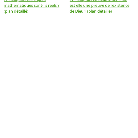
mathématiques sont-ils réels ?
est elle une preuve de l'existence
p
(plan détaillé)
de Dieu ? (plan détaillé)