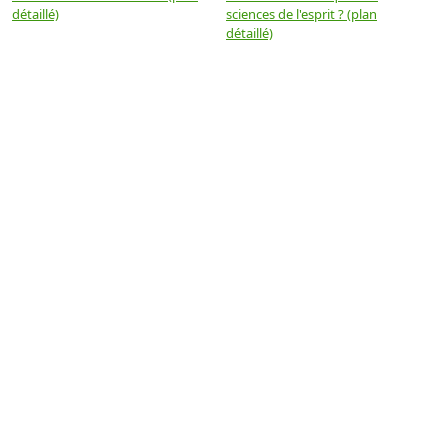
détaillé)
sciences de l'esprit ? (plan
détaillé)