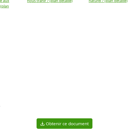
ue aux
nous trahir ? (plan détaillé)
naturel ? (plan détaillé)
 (plan
?
Obtenir ce document