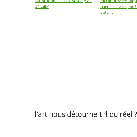
subordonnée à la raison ? (plan
méthode scientifiq
détaillé)
sciences de l'esprit ?
détaillé)
l'art nous détourne-t-il du réel 