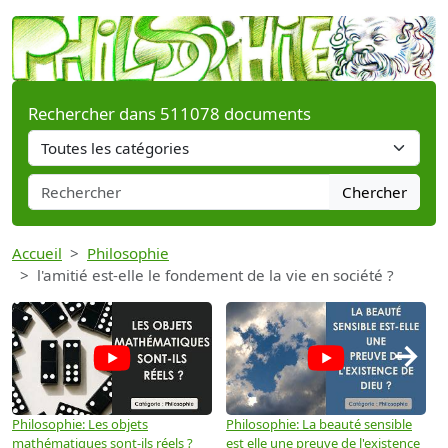
Rechercher dans 511078 documents
Chercher
Accueil
Philosophie
l'amitié est-elle le fondement de la vie en société ?
→
Philosophie: Les objets
Philosophie: La beauté sensible
P
mathématiques sont-ils réels ?
est elle une preuve de l'existence
p