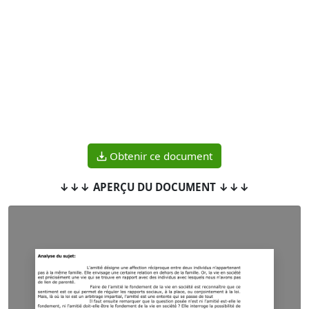
Obtenir ce document
↓↓↓ APERÇU DU DOCUMENT ↓↓↓