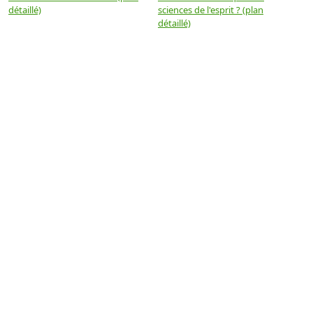
détaillé)
sciences de l'esprit ? (plan
détaillé)