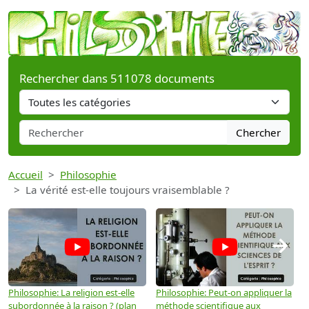
Rechercher dans 511078 documents
Chercher
Accueil
Philosophie
La vérité est-elle toujours vraisemblable ?
→
Philosophie: La religion est-elle
Philosophie: Peut-on appliquer la
P
subordonnée à la raison ? (plan
méthode scientifique aux
n