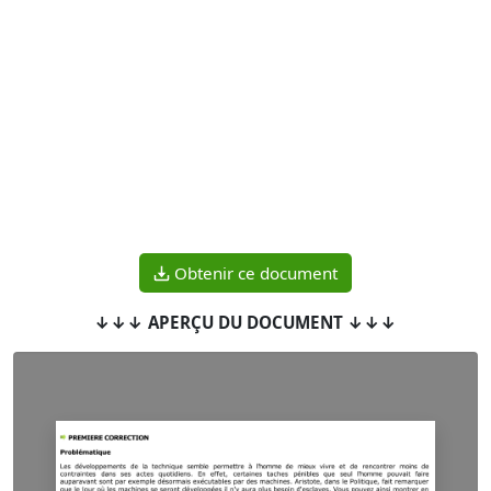
Obtenir ce document
↓↓↓ APERÇU DU DOCUMENT ↓↓↓