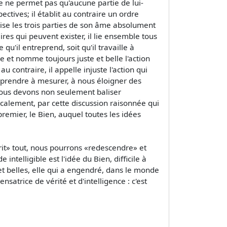
ste ne permet pas qu'aucune partie de lui-
ectives; il établit au contraire un ordre
nise les trois parties de son âme absolument
ires qui peuvent exister, il lie ensemble tous
qu'il entreprend, soit qu'il travaille à
 juge et nomme toujours juste et belle l'action
au contraire, il appelle injuste l'action qui
d apprendre à mesurer, à nous éloigner des
r, nous devons non seulement baliser
icalement, par cette discussion raisonnée qui
 premier, le Bien, auquel toutes les idées
it» tout, nous pourrons «redescendre» et
telligible est l'idée du Bien, difficile à
et belles, elle qui a engendré, dans le monde
satrice de vérité et d'intelligence : c'est