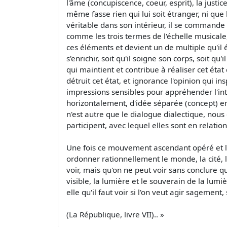
l'âme (concupiscence, coeur, esprit), la justi
même fasse rien qui lui soit étranger, ni que 
véritable dans son intérieur, il se commande 
comme les trois termes de l'échelle musicale, 
ces éléments et devient un de multiple qu'il ét
s'enrichir, soit qu'il soigne son corps, soit qu'
qui maintient et contribue à réaliser cet état d
détruit cet état, et ignorance l'opinion qui in
impressions sensibles pour appréhender l'intell
horizontalement, d'idée séparée (concept) en 
n'est autre que le dialogue dialectique, nous é
participent, avec lequel elles sont en relatio
Une fois ce mouvement ascendant opéré et le
ordonner rationnellement le monde, la cité, l
voir, mais qu'on ne peut voir sans conclure q
visible, la lumière et le souverain de la lumi
elle qu'il faut voir si l'on veut agir sagement,
(La République, livre VII).. »