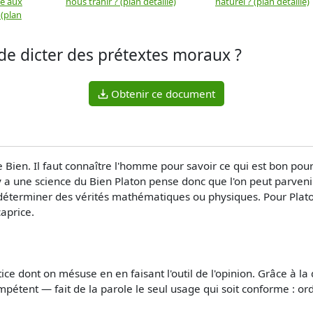
ue aux
nous trahir ? (plan détaillé)
naturel ? (plan détaillé)
 (plan
 de dicter des prétextes moraux ?
Obtenir ce document
e Bien. Il faut connaître l'homme pour savoir ce qui est bon pou
 y a une science du Bien Platon pense donc que l'on peut parveni
déterminer des vérités mathématiques ou physiques. Pour Plato
caprice.
ustice dont on mésuse en en faisant l'outil de l'opinion. Grâce à l
mpétent — fait de la parole le seul usage qui soit conforme : or