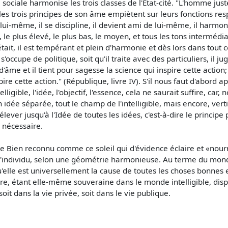
ce sociale harmonise les trois classes de l'Etat-cité. "L'homme ju
les trois principes de son âme empiètent sur leurs fonctions resp
lui-même, il se discipline, il devient ami de lui-même, il harmo
le plus élevé, le plus bas, le moyen, et tous les tons intermédia
ait, il est tempérant et plein d'harmonie et dès lors dans tout ce 
il s'occupe de politique, soit qu'il traite avec des particuliers, il
'âme et il tient pour sagesse la science qui inspire cette action; 
spire cette action." (République, livre IV). S'il nous faut d'abor
igible, l'idée, l'objectif, l'essence, cela ne saurait suffire, ca
idée séparée, tout le champ de l'intelligible, mais encore, vert
lever jusqu'à l'Idée de toutes les idées, c'est-à-dire le principe
n nécessaire.
 Bien reconnu comme ce soleil qui d'évidence éclaire et «nourr
'individu, selon une géométrie harmonieuse. Au terme du monde in
u'elle est universellement la cause de toutes les choses bonnes 
ère, étant elle-même souveraine dans le monde intelligible, dispen
 soit dans la vie privée, soit dans le vie publique.