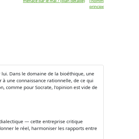
menacé par le mal ? (plan détaillé)
l'homme ne sont-ils que d
principes moraux ? (plan dé
r lui. Dans le domaine de la bioéthique, une
r à une connaissance rationnelle, de ce qui
n, comme pour Socrate, l'opinion est vide de
a dialectique — cette entreprise critique
donner le réel, harmoniser les rapports entre