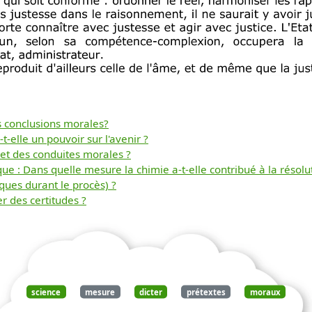
s conclusions morales?
-elle un pouvoir sur l'avenir ?
Télécharger
 et des conduites morales ?
: Dans quelle mesure la chimie a-t-elle contribué à la résoluti
ques durant le procès) ?
gratuitement ce
er des certitudes ?
document
science
mesure
dicter
prétextes
moraux