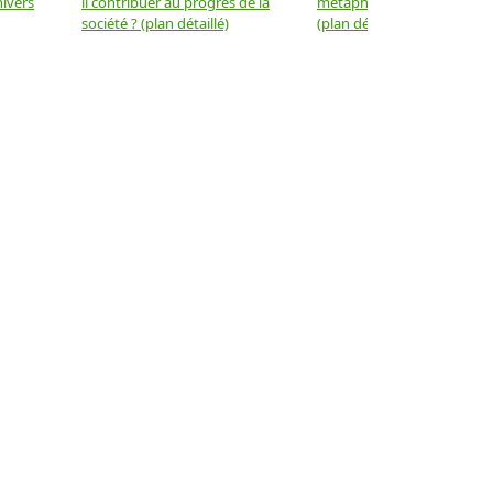
nivers
il contribuer au progrès de la
métaphysique à la physiqu
société ? (plan détaillé)
(plan détaillé)