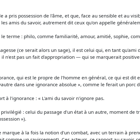
e a pris possession de l'âme, et que, face au sensible et au visible, 
 les amis du savoir, autrement dit ceux qu'on appelle générale
e le terme : philo, comme familiarité, amour, amitié, sophie, co
gesse (ce serait alors un sage), il est celui qui, en tant qu'ami 
 : il n'est pas un fait d'appropriation — qui se marquerait positi
norance, qui est le propre de l'homme en général, ce qui est dit
 vautre dans une ignorance absolue », comme le ferait un porc 
 à l'ignorance : « L'ami du savoir n'ignore pas.
t privilégié : celui du passage d'un état à un autre, moment de 
ssession »).
e marque à la fois la notion d'un combat, avec un terrain à prend
drait comme un ravissement). Ces acteurs, ce rapport au savoir