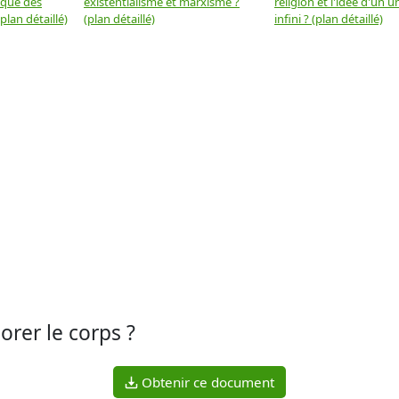
 que des
existentialisme et marxisme ?
religion et l'idée d'un u
plan détaillé)
(plan détaillé)
infini ? (plan détaillé)
orer le corps ?
Obtenir ce document