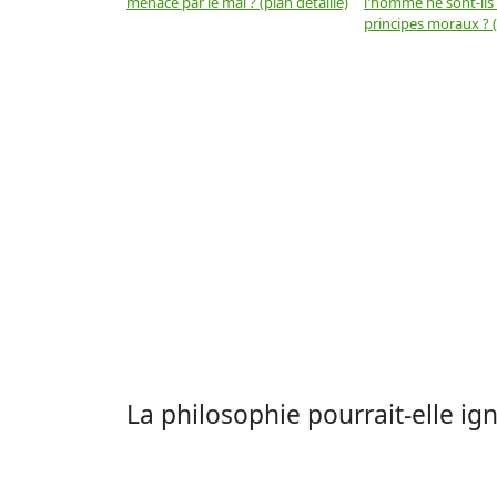
menacé par le mal ? (plan détaillé)
l'homme ne sont-ils
principes moraux ? (
La philosophie pourrait-elle ign