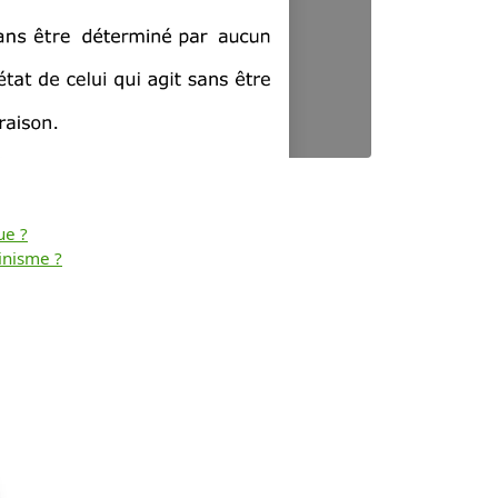
ue ?
minisme ?