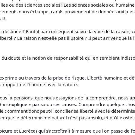
relles ou des sciences sociales? Les sciences sociales ou humaines
nements nous échappe, car ils proviennent de données initiales
urs.
 destinée ? Faut-il par conséquent suivre la voie de la raison, ce
erté ? La raison n'est-elle pas illusoire ? Il peut arriver que la l
e du doute et la notion de responsabilité qui en semblent indisso
'exprime au travers de la prise de risque. Liberté humaine et dé
u rapport de l'homme avec la nature.
 nous la pensions, que nous essayions de la comprendre, nous 
 « s'explique » par sa ou ses causes. Comprendre quelque chose
e : comment donc peut-il concilier sa liberté avec le déterminis
er que le déterminisme naturel n'est pas absolu, et qu'il existe 
ure et Lucrèce) qui s'accroîtrait à mesure que l'on passe de l'o