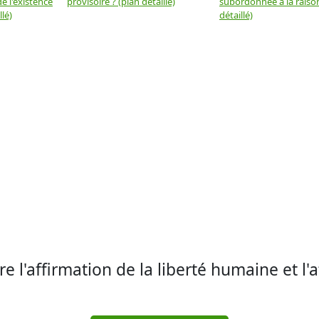
e l'existence
provisoire ? (plan détaillé)
subordonnée à la raison
llé)
détaillé)
re l'affirmation de la liberté humaine et l'