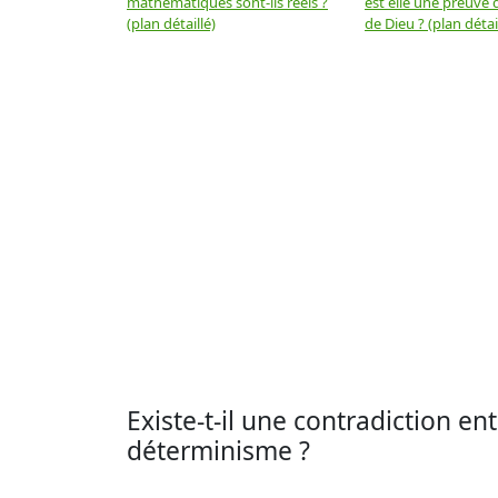
mathématiques sont-ils réels ?
est elle une preuve d
(plan détaillé)
de Dieu ? (plan détai
Existe-t-il une contradiction ent
déterminisme ?