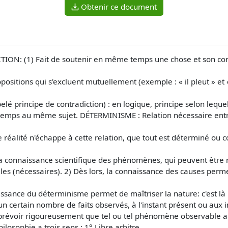
Obtenir ce document
TION: (1) Fait de soutenir en même temps une chose et son con
positions qui s'excluent mutuellement (exemple : « il pleut » et «
elé principe de contradiction) : en logique, principe selon leque
emps au même sujet. DÉTERMINISME : Relation nécessaire entre
 réalité n'échappe à cette relation, que tout est déterminé ou 
onnaissance scientifique des phénomènes, qui peuvent être reli
les (nécessaires). 2) Dès lors, la connaissance des causes permet
ssance du déterminisme permet de maîtriser la nature: c'est là le
 certain nombre de faits observés, à l'instant présent ou aux i
e prévoir rigoureusement que tel ou tel phénomène observable au
ilosophie a trois sens : 1° Libre arbitre.