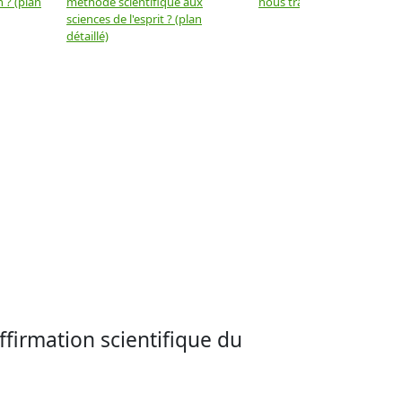
 ? (plan
méthode scientifique aux
nous trahir ? (plan détaillé)
sciences de l'esprit ? (plan
détaillé)
affirmation scientifique du