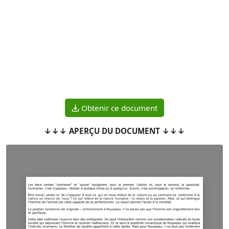
Obtenir ce document
↓↓↓ APERÇU DU DOCUMENT ↓↓↓