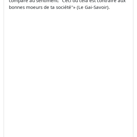
comparé au sentiment: "Ceci ou cela est contraire aux
bonnes moeurs de ta société"» (Le Gai-Savoir).