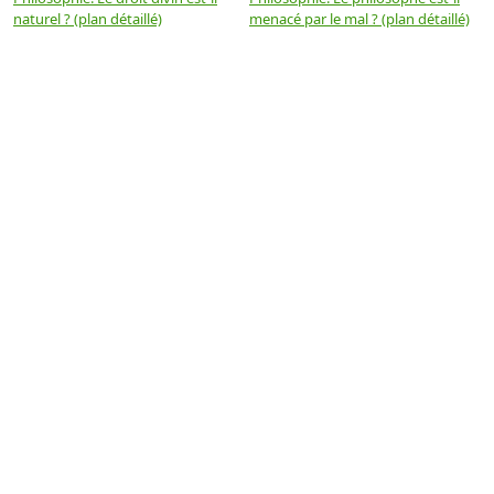
naturel ? (plan détaillé)
menacé par le mal ? (plan détaillé)
l
p