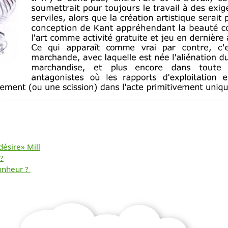
désire» Mill
Télécharger
 ?
bonheur ?
gratuitement ce
document