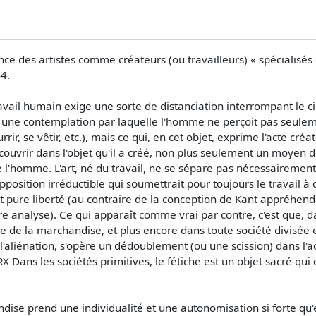
tence des artistes comme créateurs (ou travailleurs) « spécialisés
4.
ail humain exige une sorte de distanciation interrompant le circu
e une contemplation par laquelle l'homme ne perçoit pas seulemen
rrir, se vêtir, etc.), mais ce qui, en cet objet, exprime l'acte cr
vrir dans l'objet qu'il a créé, non plus seulement un moyen de 
 l'homme. L'art, né du travail, ne se sépare pas nécessairement d
e opposition irréductible qui soumettrait pour toujours le travail
ait pure liberté (au contraire de la conception de Kant appréhend
ère analyse). Ce qui apparaît comme vrai par contre, c'est que,
isme de la marchandise, et plus encore dans toute société divisée
l'aliénation, s'opère un dédoublement (ou une scission) dans l'ac
 les sociétés primitives, le fétiche est un objet sacré qui co
dise prend une individualité et une autonomisation si forte qu'el