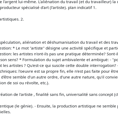
ve l'argent lui-même. L'aliénation du travail (et du travailleur) l
roducteur spécialisé d'art (l'artiste). plan indicatif 1.
artistiques. 2.
spéculation, aliénation et déshumanisation du travail et des trava
n: * Le mot "artiste" désigne une activité spécifique et particul
estion: les artistes n'ont-ils pas une pratique déterminée? Sont-il
r son sens? * Formulation du sujet ambivalente et ambiguë: - "pou
 les artistes ? Qu'est-ce qui suscite cette double interrogation? -
iques: l'oeuvre est sa propre fin, elle n'est pas faite pour êtr
d'être semble d'un autre ordre, d'une autre nature, qu'il convie
ion de soi ou révolte, etc.).
tion de l'artiste , finalité sans fin, universalité sans concept (cf
hentique (le génie). - Ensuite, la production artistique ne semb
elles.