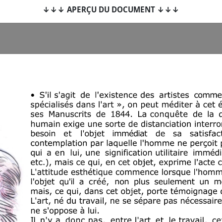
↓↓↓ APERÇU DU DOCUMENT ↓↓↓