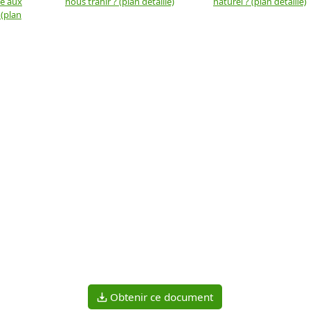
ue aux
nous trahir ? (plan détaillé)
naturel ? (plan détaillé)
 (plan
Obtenir ce document