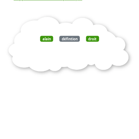
alain
défintion
droit