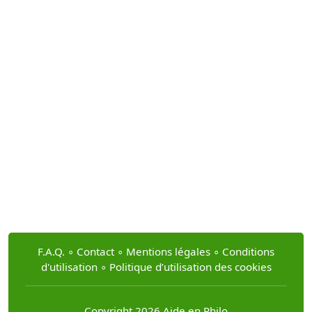
F.A.Q.
∘
Contact
∘
Mentions légales
∘
Conditions
d'utilisation
∘
Politique d’utilisation des cookies
Copyright 2026 Aide en Philo