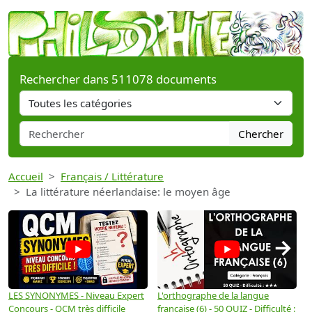
Rechercher dans 511078 documents
Chercher
Accueil
Français / Littérature
La littérature néerlandaise: le moyen âge
→
LES SYNONYMES - Niveau Expert
L'orthographe de la langue
L
Concours - QCM très difficile
française (6) - 50 QUIZ - Difficulté :
f