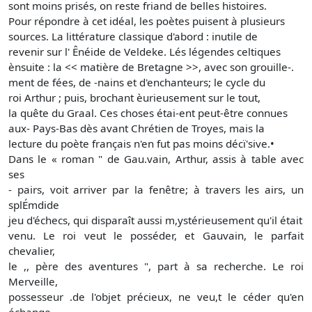
sont moins prisés, on reste friand de belles histoires.
Pour répondre à cet idéal, les poètes puisent à plusieurs
sources. La littérature classique d'abord : inutile de
revenir sur l' Ênéide de Veldeke. Lés légendes celtiques
ènsuite : la << matière de Bretagne >>, avec son grouille-.
ment de fées, de -nains et d'enchanteurs; le cycle du
roi Arthur ; puis, brochant èurieusement sur le tout,
la quête du Graal. Ces choses étai-ent peut-être connues
aux- Pays-Bas dès avant Chrétien de Troyes, mais la
lecture du poète français n'en fut pas moins décï'sive.•
Dans le « roman " de Gau.vain, Arthur, assis à table avec
ses
- pairs, voit arriver par la fenêtre; à travers les airs, un
splÉmdide
jeu d'échecs, qui disparaît aussi m,ystérieusement qu'il était
venu. Le roi veut le posséder, et Gauvain, le parfait
chevalier,
le ,, père des aventures ", part à sa recherche. Le roi
Merveille,
possesseur .de l'objet précieux, ne veu,t le céder qu'en
échange