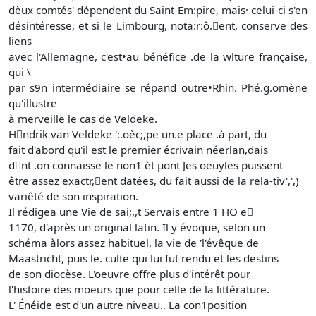
dèux comtés' dépendent du Saint-Em:pire, mais· celui-ci s'en
désintéresse, et si le Limbourg, nota:r:ô.􀉤ent, conserve des
liens
avec l'Allemagne, c'est•au bénéfice .de la wlture française,
qui \
par s9n intermédiaire se répand outre•Rhin. Phé.g.omène
qu'illustre
à merveille le cas de Veldeke.
H􀃪ndrik van Veldeke ':.oèc;,pe un.e place .à part, du
fait d'abord qu'il est le premier écrivain néerlan,dais
d􀃫nt .on connaisse le non1 èt μont Jes oeuyles puissent
être assez exactr,􀃬ent datées, du fait aussi de la rela-tiv',',)
variêté de son inspiration.
Il rédigea une Vie de sai;,,t Servais entre 1 HO e􀌂
1170, d'après un original latin. Il y évoque, selon un
schéma àlors assez habituel, la vie de 'l'évêque de
Maastricht, puis le. culte qui lui fut rendu et les destins
de son diocèse. L'oeuvre offre plus d'intérêt pour
l'histoire des moeurs que pour celle de la littérature.
L' Énéide est d'un autre niveau., La con1position