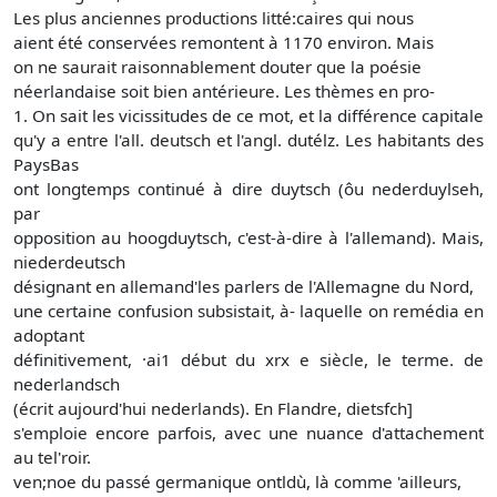
Les plus anciennes productions litté:caires qui nous
aient été conservées remontent à 1170 environ. Mais
on ne saurait raisonnablement douter que la poésie
néerlandaise soit bien antérieure. Les thèmes en pro-
1. On sait les vicissitudes de ce mot, et la différence capitale
qu'y a entre l'all. deutsch et l'angl. dutélz. Les habitants des
PaysBas
ont longtemps continué à dire duytsch (ôu nederduylseh,
par
opposition au hoogduytsch, c'est-à-dire à l'allemand). Mais,
niederdeutsch
désignant en allemand'les parlers de l'Allemagne du Nord,
une certaine confusion subsistait, à- laquelle on remédia en
adoptant
définitivement, ·ai1 début du xrx e siècle, le terme. de
nederlandsch
(écrit aujourd'hui nederlands). En Flandre, dietsfch]
s'emploie encore parfois, avec une nuance d'attachement
au tel'roir.
ven;noe du passé germanique ontldù, là comme 'ailleurs,