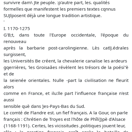
survivre dam\ Jte peuple. :p'autre part, les. qualités
formelles que manifestent les premiers textes cqnnus
SUJlposent déjà une longue tradition artistique.
'
I. 1170-1275
G'B;t, dans toute l'Europe occidentale, l'époque du
renouveau
après la barbarie post-carolingienne. Lès catlJ.édrales
surgissent,
les Universités Be créent, la chevalerie canalise les ardeurs
gqerrières, 'les Groisaâes révèlent les trésors de la poésï"è
et de
la seienée orientales. Nulle -part la civilisation ne fleurit
alors
comme en France, et ilu:lle part l'influence française n'est
aussi
sensible què dans ]es-Pays-Bas du Sud.
Le comté de Flandre est. un fief français. A la Gour, on parle
français : Chrétien de Troyes est l'hôte de Phîli])pè d'Alsace
{1168-1191). Certes, les vicissitudes ,politiques jouent leur,
rôle : le prestige français .eroît après ]a bataille de