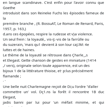
en langue scandinave. C'est enfin pour l'avoir connu que
Goethe
introduisit dans son Reineke Fuchs les épisodes fameux de
la
première branche , (R. BossuAT, Le Roman de Renard, Paris,
1957, p. 163,)
d.ans ces épopées, respire la rudesse et v}a violence.
Un seul frein : la loyauté,. vis-iJ.-vis de la farrùlle ou
du suzerain, 'mais qu1 devient à son lour caJ.lM: 4e
luttes et de haines.
Le thème de la loyauté se rétrouve dans Çharle_,s
et Elegast. Gette chanson de gestes en miniature (1414
,/ vers), originale selon toute apparence, est un des
bijoux 1 de la littérature thioise, et· p:lus précisément
flamande ;
· '
Une belle nuit Charlemagne reçoit de Di;u l'ordre "d'aller
commettre un' vol. Dç1.ns la forêt il rencontre 1B duc
Elegast,
jadis banni par lui pour 'un méfait minime, et qui