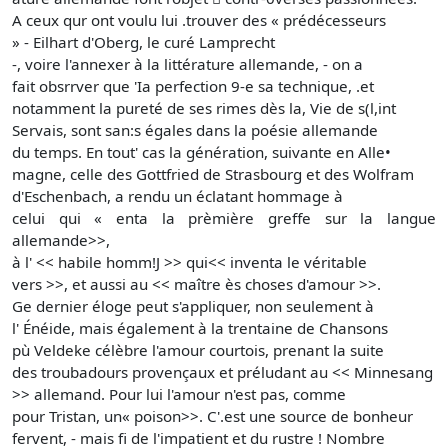
A ceux qur ont voulu lui .trouver des « prédécesseurs
» - Eilhart d'Oberg, le curé Lamprecht
-, voire l'annexer à la littérature allemande, - on a
fait obsrrver que 'Ia perfection 9-e sa technique, .et
notamment la pureté de ses rimes dès la, Vie de s(l,int
Servais, sont san:s égales dans la poésie allemande
du temps. En tout' cas la génération, suivante en Alle•
magne, celle des Gottfried de Strasbourg et des Wolfram
d'Eschenbach, a rendu un éclatant hommage à
celui qui « enta la prèmière greffe sur la langue
allemande>>,
à l' << habile homm!J >> qui<< inventa le véritable
vers >>, et aussi au << maître ès choses d'amour >>.
Ge dernier éloge peut s'appliquer, non seulement à
l' Énéide, mais également à la trentaine de Chansons
pù Veldeke célèbre l'amour courtois, prenant la suite
des troubadours provençaux et préludant au << Minnesang
>> allemand. Pour lui l'amour n'est pas, comme
pour Tristan, un« poison>>. C'.est une source de bonheur
fervent, - mais fi de l'impatient et du rustre ! Nombre