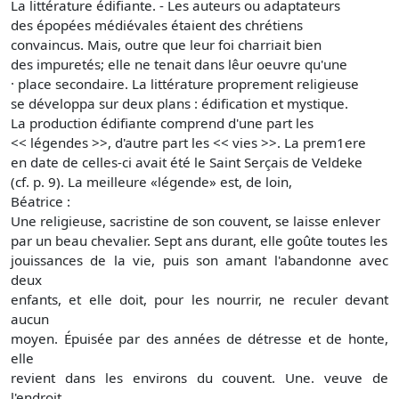
La littérature édifiante. - Les auteurs ou adaptateurs
des épopées médiévales étaient des chrétiens
convaincus. Mais, outre que leur foi charriait bien
des impuretés; elle ne tenait dans lêur oeuvre qu'une
· place secondaire. La littérature proprement religieuse
se développa sur deux plans : édification et mystique.
La production édifiante comprend d'une part les
<< légendes >>, d'autre part les << vies >>. La prem1ere
en date de celles-ci avait été le Saint Serçais de Veldeke
(cf. p. 9). La meilleure «légende» est, de loin,
Béatrice :
Une religieuse, sacristine de son couvent, se laisse enlever
par un beau chevalier. Sept ans durant, elle goûte toutes les
jouissances de la vie, puis son amant l'abandonne avec
deux
enfants, et elle doit, pour les nourrir, ne reculer devant
aucun
moyen. Épuisée par des années de détresse et de honte,
elle
revient dans les environs du couvent. Une. veuve de
l'endroit