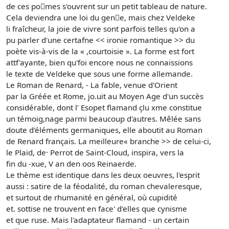
de ces po􀄼mes s'ouvrent sur un petit tableau de nature.
Cela deviendra une loi du gen􀄽e, mais chez Veldeke
li fraîcheur, la joie de vivre sont parfois telles qu'on a
pu parler d'une certafne << ironie romantique >> du
poète vis-à-vis de la « ,courtoisie ». La forme est fort
attf'ayante, bien qu'foi encore nous ne connaissions
le texte de Veldeke que sous une forme allemande.
Le Roman de Renard, - La fable, venue d'Orient
par la Gréée et Rome, jo.uit au Moyen Age d'un succès
considérable, dont l' Esopet flamand çlu xme constitue
un témoig,nage parmi beaucoup d'autres. Mêlée sans
doute d'éléments germaniques, elle aboutit au Roman
de Renard français. La meilleure« branche >> de celui-ci,
le Plaid, de· Perrot de Saint-Cloud, inspira, vers la
fin du -xue, V an den oos Reinaerde.
Le thème est identique dans les deux oeuvres, l'esprit
aussi : satire de la féodalité, du roman chevaleresque,
et surtout de rhumanité en général, où cupidité
et. sottise ne trouvent en face' d'elles que cynisme
et que ruse. Mais l'adaptateur flamand - un certain