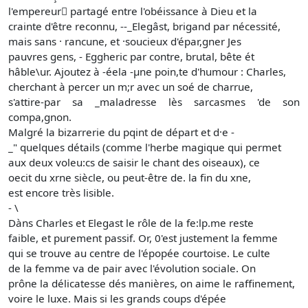
l'empereur􀆅 partagé entre l'obéissance à Dieu et la
crainte d'être reconnu, --_Elegâst, brigand par nécessité,
mais sans · rancune, et ·soucieux d'épar,gner Jes
pauvres gens, - Eggheric par contre, brutal, bête ét
hâble\ur. Ajoutez à -éela -μne poin,te d'humour : Charles,
cherchant à percer un m;r avec un soé de charrue,
s'attire-par sa _maladresse lès sarcasmes 'de son
compa,gnon.
Malgré la bizarrerie du pqint de départ et d·e -
_" quelques détails (comme l'herbe magique qui permet
aux deux voleu:cs de saisir le chant des oiseaux), ce
oecit du xrne siècle, ou peut-être de. la fin du xne,
est encore très lisible.
- \
Dàns Charles et Elegast le rôle de la fe:lp.me reste
faible, et purement passif. Or, 0'est justement la femme
qui se trouve au centre de l'épopée courtoise. Le culte
de la femme va de pair avec l'évolution sociale. On
prône la délicatesse dés manières, on aime le raffinement,
voire le luxe. Mais si les grands coups d'épée