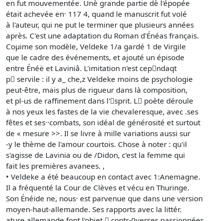
en fut mouvementée. Unè grande partie dè l'épopée
était achevée en· 117 4, quand le manuscrit fut volé
à l'auteur, qui ne put le terminer que plusieurs années
après. C'est une adaptation du Roman d'Énéas français.
Coμime son modèle, Veldeke 1/a gardé 1 de Virgile
que le cadre des événements, et ajouté un épisode
entre Énéë et Laviniâ. L'imitation n'est cep􀌃ndaqt
p􀌄 servile : il y a_ che,z Veldeke moins de psychologie
peut-être, mais plus de rigueur dans là composition,
et pl-us de raffinement dans l'􀌅sprit. L􀌆 poète déroule
à nos yeux les fastes de la vie chevaleresque, avec .ses
fêtes et ses··combats, son idéal de générosité et surtout
de « mesure >>. Il se livre à mille variations aussi sur
-y le thème de l'amour courtois. Chose à noter : qu'il
s'agisse de Lavinia ou de /Didon, c'est la femme qui
fait les premières avanees. ,
• Veldeke a été beaucoup en contact avec 1:Anemagne.
Il a fréquenté la Cour de Clèves et vécu en Thuringe.
Son Énéide ne, nous· est parvenue que dans une version
moyen-haut-allemande. Ses rapports avec la littér.
ature allemande font l'objet 􀌈 contr-0verses passionnées.