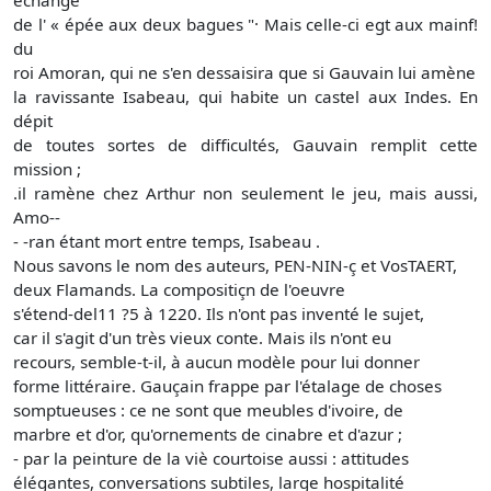
de l' « épée aux deux bagues "· Mais celle-ci egt aux mainf!
du
roi Amoran, qui ne s'en dessaisira que si Gauvain lui amène
la ravissante Isabeau, qui habite un castel aux Indes. En
dépit
de toutes sortes de difficultés, Gauvain remplit cette
mission ;
.il ramène chez Arthur non seulement le jeu, mais aussi,
Amo--
- -ran étant mort entre temps, Isabeau .
Nous savons le nom des auteurs, PEN-NIN-ç et VosTAERT,
deux Flamands. La compositiçn de l'oeuvre
s'étend-del11 ?5 à 1220. Ils n'ont pas inventé le sujet,
car il s'agit d'un très vieux conte. Mais ils n'ont eu
recours, semble-t-il, à aucun modèle pour lui donner
forme littéraire. Gauçain frappe par l'étalage de choses
somptueuses : ce ne sont que meubles d'ivoire, de
marbre et d'or, qu'ornements de cinabre et d'azur ;
- par la peinture de la viè courtoise aussi : attitudes
élégantes, conversations subtiles, large hospitalité