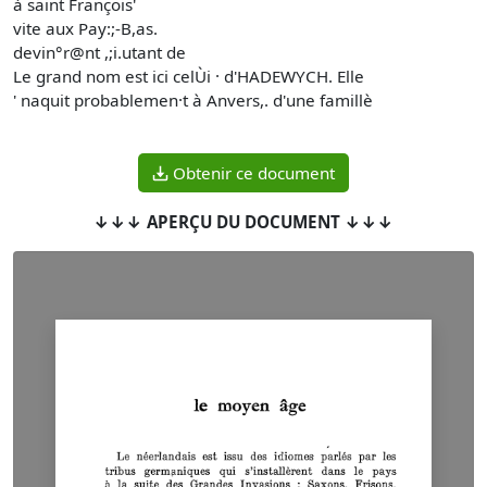
à saint François'
vite aux Pay:;-B,as.
devin°r@nt ,;i.utant de
Le grand nom est ici celÙi · d'HADEWYCH. Elle
' naquit probablemen·t à Anvers,. d'une famillè
Obtenir ce document
↓↓↓ APERÇU DU DOCUMENT ↓↓↓