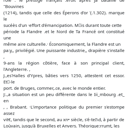
"Bouvines
(1214), tandis que celle des Éperons d'or '(.1.302). marque
le
sucéès d'un ·effort d'émancipation. M􀉢is durant toute cette
période la Flandre .et le Nord de Ta Francé ont constitué
une
même aire culturelle.· Économiquement, la Flandre est un
pa:y,, privilégié. Une puissante industrie,, drapière s'installe
,
9-ans la région côtière, face à son principal client,
l'Angleterre. ,
J.,es'Halles d'Ypres, bâties vers 1250, attestent cet essor.
Et􀉣-le
port. de Bruges, commer,.ce, avec le monde entier.
J:.,a situation est un peu différente dans le Iiï_mbourg .et_
en
, , Brabant. ·L'importance politique du premier s'estompe
assez
vit€, tandis que le second, au xn• siècle, s'é-teI\d, à partir de
Loùvain, jusqu'à Bruxelles et Anvers. Théorique:rrumt, les