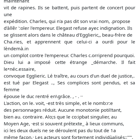
maintenant
vit de rapines. Ils se battent, puis partent de concert pour
une
expédition. Charles, qui n'a pas dit son vrai nom, .propose
d'àllêr ':oler l'empereur. Elegast refuse ayec indignation. Ils
se glissent alors dans le château d'Egglieric,, beau-frère de
Cha.ries, et apprennent que celui-ci a ourdi pour le
lèndemà.in
un complot contre l'empereur. Charles c.orriprend pourquoi.
Dieu lui a imposé cette étrange _démarche. Il fait
le•néc.essaire,
convoque Egglieric. Lé traître, au cours d'un duel de justice,.
est tué par Elegast .., Ses complices sont pendus, et sa
femme
épouse le duc rentré en\grâce. , - . ··
L'action, on le. voit, -est très simple, et le nomb:r:e
des personnages réduit. Aucune monotonïe potil!tant,
bien au. contraire. Alo;s que le co:ipbat singulier, au
Moyen Age, ·est si souvent prétexte_ à lieux communs,
ici les deux duels ne se déroulent pas du tout de 1a
même façon.· Les acteurs sont fortement individùalisés::""'.