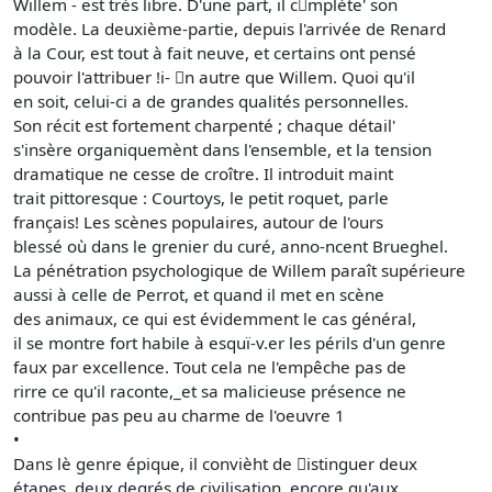
Willem - est très libre. D'une part, il c􀄾mplète' son
modèle. La deuxième-partie, depuis l'arrivée de Renard
à la Cour, est tout à fait neuve, et certains ont pensé
pouvoir l'attribuer !i- 􀃎n autre que Willem. Quoi qu'il
en soit, celui-ci a de grandes qualités personnelles.
Son récit est fortement charpenté ; chaque détail'
s'insère organiquemènt dans l'ensemble, et la tension
dramatique ne cesse de croître. Il introduit maint
trait pittoresque : Courtoys, le petit roquet, parle
français! Les scènes populaires, autour de l'ours
blessé où dans le grenier du curé, anno-ncent Brueghel.
La pénétration psychologique de Willem paraît supérieure
aussi à celle de Perrot, et quand il met en scène
des animaux, ce qui est évidemment le cas général,
il se montre fort habile à esquï-v.er les périls d'un genre
faux par excellence. Tout cela ne l'empêche pas de
rirre ce qu'il raconte,_et sa malicieuse présence ne
contribue pas peu au charme de l'oeuvre 1
•
Dans lè genre épique, il convièht de 􀃏istinguer deux
étapes, deux degrés de civilisation, encore qu'aux