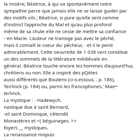
la misère; Béatrice, à qui va spontanément notre
sympathie parce que jamais elle ne se laisse guider par
des motifs vils ; Béatrice, si pure qu'elle sent comme
d'instinct l'approche du Mal et qu'au plus profond
même de sa chute elle ne cesse de mettre sa confiance
--en Marie. L'auteur ne transige pas avec le péché,
mais il connaît le coeur du· pécheur, - et il le peint
admirablement. Cette oeuvrette de 1 038 vers constitue
un des sommets de la littérature médiévale en
général. Béatrice touche encore les hommes d'aujourd'hui,
chrétiens ou non. Elle a inspiré des pQètes
aussi différents que Boutens (ci-o.essous, . p. 186),
Teirlinck (p. 184) ou, parmi les francophones,' Mae•·
terlinck.
La mystique : - Hadewych.
nastique due à saint Bernard,
-et saint Dominique, s'étendit
Monastères et <( béguinages. >>
foyers __ mystiques.
La renaissance mopuis