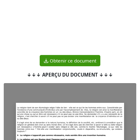
Obtenir ce document
↓↓↓ APERÇU DU DOCUMENT ↓↓↓