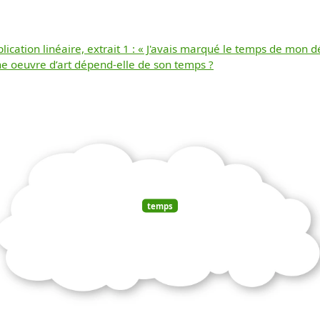
lication linéaire, extrait 1 : « J'avais marqué le temps de mon 
e oeuvre d’art dépend-elle de son temps ?
Télécharger
gratuitement ce
document
temps