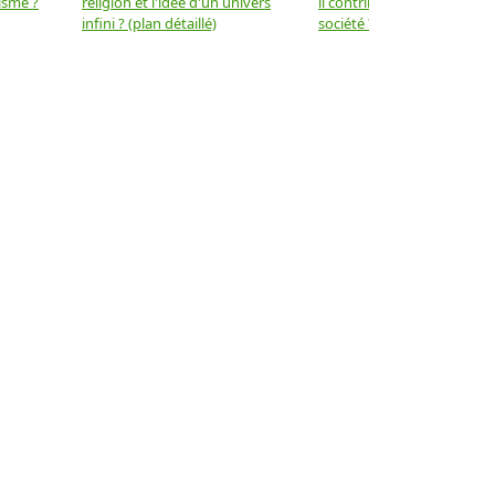
isme ?
religion et l'idée d'un univers
il contribuer au progrès de 
infini ? (plan détaillé)
société ? (plan détaillé)