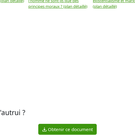
plan détaillé)
l'homme ne sont-ils que des
existentialisme et marx
principes moraux ? (plan détaillé)
(plan détaillé)
autrui ?
Obtenir ce document