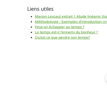
Liens utiles
Manon Lescaut extrait 1 étude linéaire: Exp
Méthodologie : Exemples d’introduction Un
Peut-on échapper au temps ?
Le temps est-il l’ennemi du bonheur ?
Qu'est ce que perdre son temps?