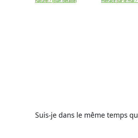
naturel ? (plan détaillé)
menacé par le mal ? (
Suis-je dans le même temps qu'