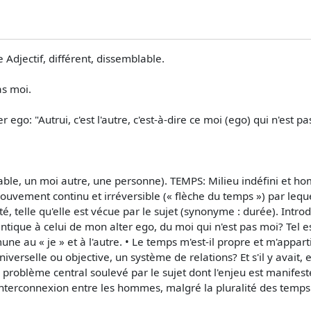
djectif, différent, dissemblable.
as moi.
ego: "Autrui, c'est l'autre, c'est-à-dire ce moi (ego) qui n'est pas
lable, un moi autre, une personne). TEMPS: Milieu indéfini et h
uvement continu et irréversible (« flèche du temps ») par leque
é, telle qu'elle est vécue par le sujet (synonyme : durée). Introdu
ique à celui de mon alter ego, du moi qui n'est pas moi? Tel est 
e au « je » et à l'autre. • Le temps m'est-il propre et m'appart
iverselle ou objective, un système de relations? Et s'il y avait, 
u problème central soulevé par le sujet dont l'enjeu est manifes
e interconnexion entre les hommes, malgré la pluralité des temps